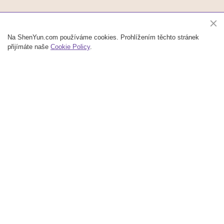
Na ShenYun.com používáme cookies. Prohlížením těchto stránek
přijímáte naše
Cookie Policy
.
Shen Yun Performing Arts je přední světová společnost klasického čínského tance a
hudby se sídlem v New Yorku. V našich představeních uvidíte klasický čínský tanec,
etnické a lidové tance a tance založené na příběhu. Představení doprovází živý
orchestr a je obohaceno o sólová hudební vystoupení. V Číně vzkvétala nebeská
kultura po 5000 let. Shen Yun přináší zpět tuto skvostnou kulturu prostřednictvím