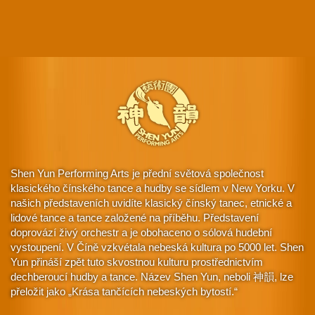
Shen Yun Performing Arts je přední světová společnost
klasického čínského tance a hudby se sídlem v New Yorku. V
našich představeních uvidíte klasický čínský tanec, etnické a
lidové tance a tance založené na příběhu. Představení
doprovází živý orchestr a je obohaceno o sólová hudební
vystoupení. V Číně vzkvétala nebeská kultura po 5000 let. Shen
Yun přináší zpět tuto skvostnou kulturu prostřednictvím
dechberoucí hudby a tance. Název Shen Yun, neboli 神韻, lze
přeložit jako „Krása tančících nebeských bytostí.“