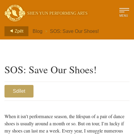
SHEN YUN PERFORMING ARTS
MENU
>
Zpět
Blog
SOS: Save Our Shoes!
SOS: Save Our Shoes!
Sdílet
When it isn’t performance season, the lifespan of a pair of dance
shoes is usually around a month or so. But on tour, I’m lucky if
my shoes can last me a week. Every year, I smuggle numerous