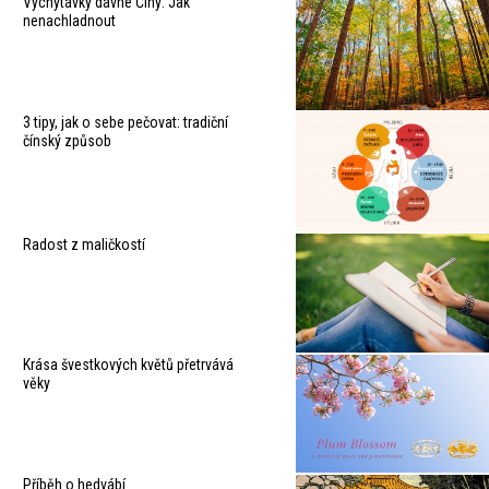
Vychytávky dávné Číny: Jak
nenachladnout
3 tipy, jak o sebe pečovat: tradiční
čínský způsob
Radost z maličkostí
Krása švestkových květů přetrvává
věky
Příběh o hedvábí