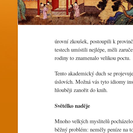
úrovní zkoušek, postoupili k provin
testech umístili nejlépe, měli zaruč
rodiny to znamenalo velikou poctu.
Tento akademický duch se projevuje
úslovích. Možná vás tyto idiomy insp
hlouběji zanořit do knih.
Světélko naděje
Mnoho velkých myslitelů pocházelo 
běžný problém: neměly peníze na to,