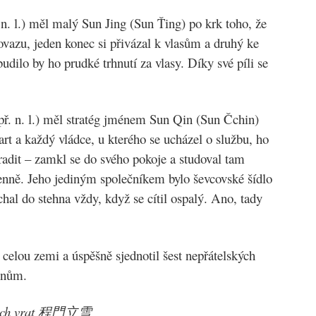
. l.) měl malý Sun Jing (Sun Ťing) po krk toho, že
ovazu, jeden konec si přivázal k vlasům a druhý ke
dilo by ho prudké trhnutí za vlasy. Díky své píli se
př. n. l.) měl stratég jménem Sun Qin (Sun Čchin)
tart a každý vládce, u kterého se ucházel o službu, ho
adit – zamkl se do svého pokoje a studoval tam
enně. Jeho jediným společníkem bylo ševcovské šídlo
hal do stehna vždy, když se cítil ospalý. Ano, tady
l celou zemi a úspěšně sjednotil šest nepřátelských
Qinům.
ových vrat 程門立雪