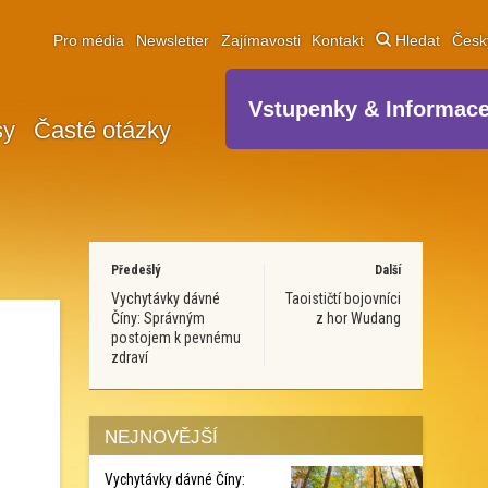
Pro média
Newsletter
Zajímavosti
Kontakt
Hledat
Čes
Vstupenky & Informac
sy
Časté otázky
Předešlý
Další
Vychytávky dávné
Taoističtí bojovníci
Číny: Správným
z hor Wudang
postojem k pevnému
zdraví
NEJNOVĚJŠÍ
Vychytávky dávné Číny: