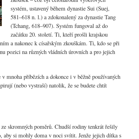
systém, ustavený během dynastie Sui (Suej,
581–618 n. l.) a zdokonalený za dynastie Tang
(Tchang, 618–907). Systém fungoval až do
začátku 20. století. Ti, kteří prošli krajskou
čním a nakonec k císařským zkouškám. Ti, kdo se při
enu pozici na různých vládních úrovních a pro jejich
 v mnoha příbězích a dokonce i v běžně používaných
irují (nebo vystraší) natolik, že se budete chtít
ze skromných poměrů. Chudší rodiny tenkrát řešily
 aby si mohly doma v noci svítit. Jenže jejich dítka s