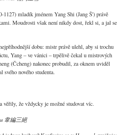
60-1127) mladík jménem Yang Shi (Jang Š') právě
mi. Moudrosti však není nikdy dost, řekl si, a jal se
nejpříhodnější dobu: mistr právě ulehl, aby si trochu
ctu, Yang – ve vánici – trpělivě čekal u mistrových
Cheng (Čcheng) nakonec probudil, za oknem uviděl
l svého nového studenta.
 věřily, že vždycky je možné studovat víc.
 vazbu 韋編三絕