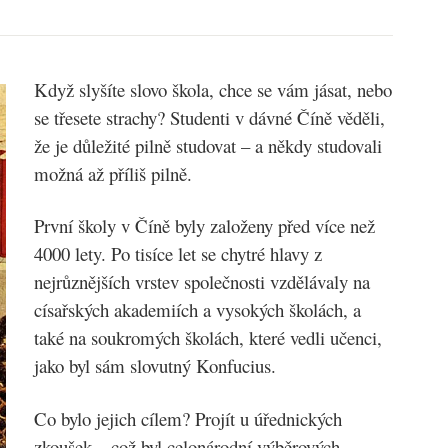
Když slyšíte slovo škola, chce se vám jásat, nebo
se třesete strachy? Studenti v dávné Číně věděli,
že je důležité pilně studovat – a někdy studovali
možná až příliš pilně.
První školy v Číně byly založeny před více než
4000 lety. Po tisíce let se chytré hlavy z
nejrůznějších vrstev společnosti vzdělávaly na
císařských akademiích a vysokých školách, a
také na soukromých školách, které vedli učenci,
jako byl sám slovutný Konfucius.
Co bylo jejich cílem? Projít u úřednických
zkoušek – což byl celonárodní výběrových