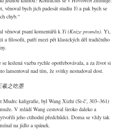
 nad jednou knihou? Konfucius se v
Hovorech
zmiňuje:
t, věnoval bych jich padesát studiu
Yi
a pak bych se
ích chyb.“
al věnovat psaní komentářů k
Yi (Knize proměn)
. Yi,
 a filosofii, patří mezi pět klasických děl tradičního
ny.
e se kožená vazba rychle opotřebovávala, a za život si
sto lamentoval nad tím, že svitky nestudoval dost.
ust 王羲之吃墨
at Mudrc kaligrafie, byl Wang Xizhi (Si-č', 303–361)
muže. V mládí Wang cestoval široko daleko a
vytvořili jeho ctihodní předchůdci. Doma se vždy tak
mínal na jídlo a spánek.