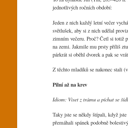
jednotlivých ročních období:
Jeden z nich každý letní večer vychá
světlušek, aby si z nich udělal pro
zimním večeru. Proč? Četl si totiž
na zemi. Jakmile mu prsty příliš zt
párkrát si oběhl dvorek a pak se vr
Z těchto mladíků se nakonec stali (v
Pilní až na krev
Idiom: Viset z trámu a píchat s
Taky jste se někdy štípali, když jst
přemáhali spánek podobně bolestiv