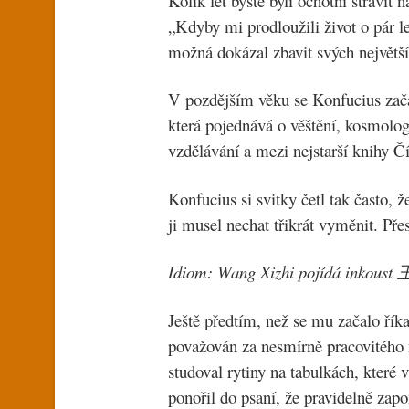
Kolik let byste byli ochotni strávit
„Kdyby mi prodloužili život o pár le
možná dokázal zbavit svých největš
V pozdějším věku se Konfucius zač
která pojednává o věštění, kosmologii
vzdělávání a mezi nejstarší knihy Čí
Konfucius si svitky četl tak často, ž
ji musel nechat třikrát vyměnit. Pře
Idiom: Wang Xizhi pojídá inko
Ještě předtím, než se mu začalo řík
považován za nesmírně pracovitého 
studoval rytiny na tabulkách, které 
ponořil do psaní, že pravidelně zapo