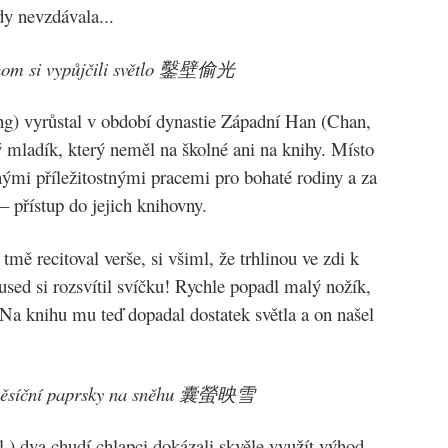
dy nevzdávala...
bychom si vypůjčili světlo 鑿壁偷光
 vyrůstal v období dynastie Západní Han (Chan,
udý mladík, který neměl na školné ani na knihy. Místo
ými příležitostnými pracemi pro bohaté rodiny a za
– přístup do jejich knihovny.
mě recitoval verše, si všiml, že trhlinou ve zdi k
used si rozsvítil svíčku! Rychle popadl malý nožík,
. Na knihu mu teď dopadal dostatek světla a on našel
t měsíční paprsky na sněhu 囊螢映雪
l.) dva chudí chlapci dokázali skvěle využít výhod