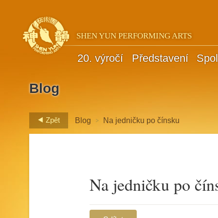
SHEN YUN PERFORMING ARTS
20. výročí
Představení
Spol
Blog
>
Zpět
Blog
Na jedničku po čínsku
Na jedničku po čín