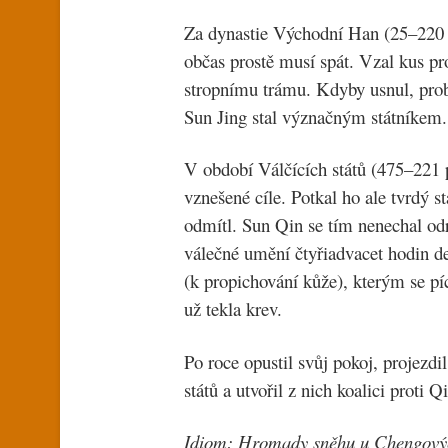
Za dynastie Východní Han (25–220 n
občas prostě musí spát. Vzal kus pr
stropnímu trámu. Kdyby usnul, probu
Sun Jing stal význačným státníkem.
V období Válčících států (475–221 
vznešené cíle. Potkal ho ale tvrdý s
odmítl. Sun Qin se tím nenechal odr
válečné umění čtyřiadvacet hodin d
(k propichování kůže), kterým se píc
už tekla krev.
Po roce opustil svůj pokoj, projezdi
států a utvořil z nich koalici proti 
Idiom: Hromady sněhu u Cheng