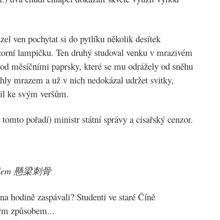
zel ven pochytat si do pytlíku několik desítek
vizorní lampičku. Ten druhý studoval venku v mrazivém
 pod měsíčními paprsky, které se mu odrážely od sněhu
uhly mrazem a už v nich nedokázal udržet svitky,
átil ke svým veršům.
 tomto pořadí) ministr státní správy a císařský cenzor.
e šídlem 懸梁刺骨
e na hodině zaspávali? Studenti ve staré Číně
ým způsobem...