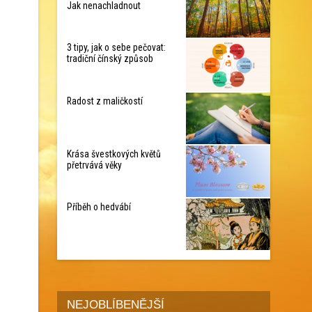
Jak nenachladnout
3 tipy, jak o sebe pečovat:
tradiční čínský způsob
Radost z maličkostí
Krása švestkových květů
přetrvává věky
Příběh o hedvábí
NEJOBLÍBENĚJŠÍ