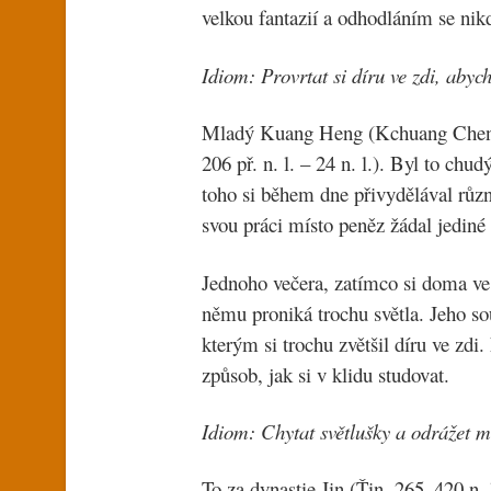
velkou fantazií a odhodláním se nik
Idiom: Provrtat si díru ve zdi, a
Mladý Kuang Heng (Kchuang Cheng)
206 př. n. l. – 24 n. l.). Byl to ch
toho si během dne přivydělával různ
svou práci místo peněz žádal jediné 
Jednoho večera, zatímco si doma ve t
němu proniká trochu světla. Jeho so
kterým si trochu zvětšil díru ve zdi
způsob, jak si v klidu studovat.
Idiom: Chytat světlušky a odráže
To za dynastie Jin (Ťin, 265–420 n. 