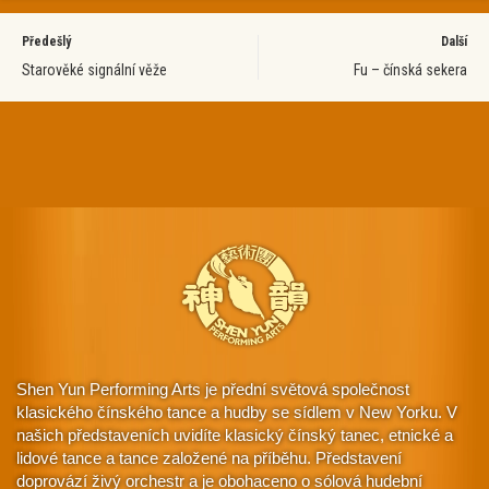
Předešlý
Další
Starověké signální věže
Fu – čínská sekera
Shen Yun Performing Arts je přední světová společnost
klasického čínského tance a hudby se sídlem v New Yorku. V
našich představeních uvidíte klasický čínský tanec, etnické a
lidové tance a tance založené na příběhu. Představení
doprovází živý orchestr a je obohaceno o sólová hudební