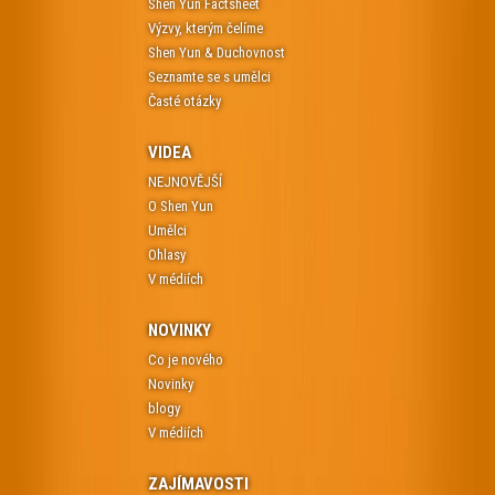
Shen Yun Factsheet
Výzvy, kterým čelíme
Shen Yun & Duchovnost
Seznamte se s umělci
Časté otázky
VIDEA
NEJNOVĚJŠÍ
O Shen Yun
Umělci
Ohlasy
V médiích
NOVINKY
Co je nového
Novinky
blogy
V médiích
ZAJÍMAVOSTI