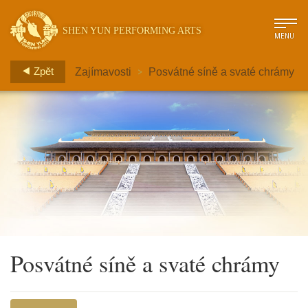
SHEN YUN PERFORMING ARTS
MENU
>
Zpět
Zajímavosti
Posvátné síně a svaté chrámy
Posvátné síně a svaté chrámy