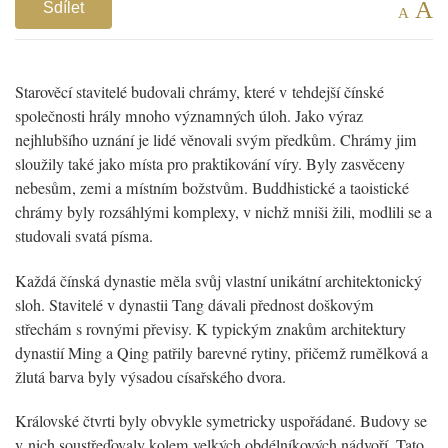
A
Sdílet
A
Starověcí stavitelé budovali chrámy, které v tehdejší čínské
společnosti hrály mnoho významných úloh. Jako výraz
nejhlubšího uznání je lidé věnovali svým předkům. Chrámy jim
sloužily také jako místa pro praktikování víry. Byly zasvěceny
nebesům, zemi a místním božstvům. Buddhistické a taoistické
chrámy byly rozsáhlými komplexy, v nichž mniši žili, modlili se a
studovali svatá písma.
Každá čínská dynastie měla svůj vlastní unikátní architektonický
sloh. Stavitelé v dynastii Tang dávali přednost doškovým
střechám s rovnými převisy. K typickým znakům architektury
dynastií Ming a Qing patřily barevné rytiny, přičemž rumělková a
žlutá barva byly výsadou císařského dvora.
Královské čtvrti byly obvykle symetricky uspořádané. Budovy se
v nich soustřeďovaly kolem velkých obdélníkových nádvoří. Tato