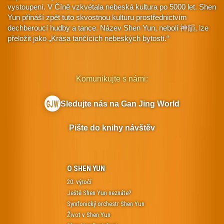
vystoupení. V Číně vzkvétala nebeská kultura po 5000 let. Shen
Yun přináší zpět tuto skvostnou kulturu prostřednictvím
dechberoucí hudby a tance. Název Shen Yun, neboli 神韻, lze
přeložit jako „Krása tančících nebeských bytostí.“
Komunikujte s námi:
Sledujte nás na Gan Jing World
Pište do knihy návštěv
O SHEN YUN
20. výročí
Ještě Shen Yun neznáte?
Symfonický orchestr Shen Yun
Život v Shen Yun