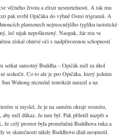
ve věčného života a elixír nesmrtelnosti. A tak mu
Laozi pak uvrhl Opičáka do výhně Osmi trigramů. A
žhnoucích plamenech nejmocnějšího tyglíku taoistické
ený, leč nijak nepoškozený. Naopak, žár mu ve
 němu získal ohnivé oči s nadpřirozenou schopností
 setkat samotný Buddha – Opičák měl za úkol
ní seskočit. Co to ale je pro Opičáka, který jedním
? Sun Wukong nicméně tentokrát narazil a na
kterém si myslel, že je na samém okraji vesmíru,
 aby měl důkaz, že tam byl. Pak přiletěl nazpět a
k, že celý prostor byla proměněná Buddhova ruka a
tedy ve skutečnosti nikdy Buddhovu dlaň neopustil.