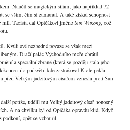
žákem. Naučil se magickým silám, jako například 72
 se vším, čím si zamanul. A také získal schopnost
íc mil. Taoista dal Opičákovi jméno
Sun Wukong
, což
otu.
il. Kvůli své nezbedné povaze se však mezi
líbeným. Dračí palác Východního moře obrátil
nění a speciální zbraně (která se později stala jeho
okonce i do podsvětí, kde zastrašoval Krále pekla.
 a před Velkým jadeitovým císařem vznesla proti Sun
další potíže, udělil mu Velký jadeitový císař honosný
ájích. A na chvilku byl od Opičáka opravdu klid. Když
ž podkoní, opět se vzbouřil.