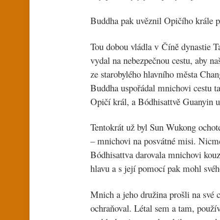
Buddha pak uvěznil Opičího krále p
Tou dobou vládla v Číně dynastie Ta
vydal na nebezpečnou cestu, aby naš
ze starobylého hlavního města Chan
Buddha uspořádal mnichovi cestu ta
Opičí král, a Bódhisattvě Guanyin u
Tentokrát už byl Sun Wukong ochote
– mnichovi na posvátné misi. Nicmé
Bódhisattva darovala mnichovi kouz
hlavu a s její pomocí pak mohl své
Mnich a jeho družina prošli na své 
ochraňoval. Létal sem a tam, použív