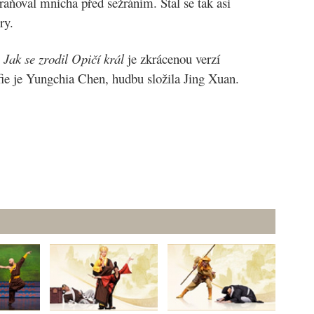
raňoval mnicha před sežráním. Stal se tak asi
ry.
2
Jak se zrodil Opičí král
je zkrácenou verzí
ie je Yungchia Chen, hudbu složila Jing Xuan.