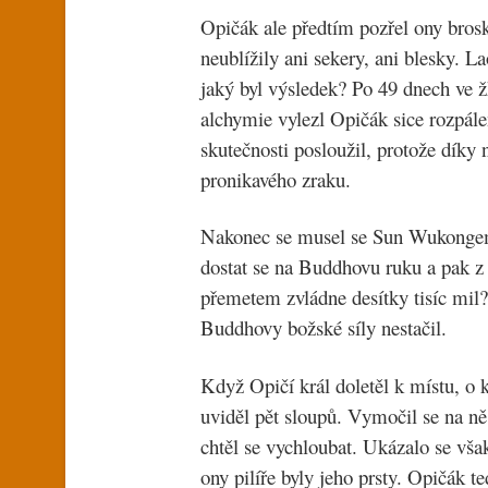
Opičák ale předtím pozřel ony brosk
neublížily ani sekery, ani blesky. 
jaký byl výsledek? Po 49 dnech ve 
alchymie vylezl Opičák sice rozpál
skutečnosti posloužil, protože díky
pronikavého zraku.
Nakonec se musel se Sun Wukongem
dostat se na Buddhovu ruku a pak z 
přemetem zvládne desítky tisíc mil
Buddhovy božské síly nestačil.
Když Opičí král doletěl k místu, o 
uviděl pět sloupů. Vymočil se na ně,
chtěl se vychloubat. Ukázalo se vša
ony pilíře byly jeho prsty. Opičák 