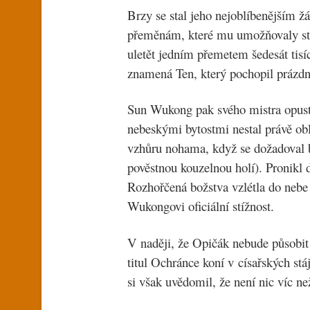
Brzy se stal jeho nejoblíbenějším 
přeměnám, které mu umožňovaly stát
uletět jedním přemetem šedesát tis
znamená Ten, který pochopil prázdn
Sun Wukong pak svého mistra opust
nebeskými bytostmi nestal právě ob
vzhůru nohama, když se dožadoval br
pověstnou kouzelnou holí). Pronikl d
Rozhořčená božstva vzlétla do nebe
Wukongovi oficiální stížnost.
V naději, že Opičák nebude působit 
titul Ochránce koní v císařských st
si však uvědomil, že není nic víc ne