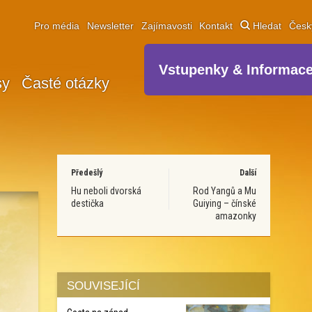
Pro média
Newsletter
Zajímavosti
Kontakt
Hledat
Čes
Vstupenky & Informac
sy
Časté otázky
Předešlý
Další
Hu neboli dvorská
Rod Yangů a Mu
destička
Guiying – čínské
amazonky
SOUVISEJÍCÍ