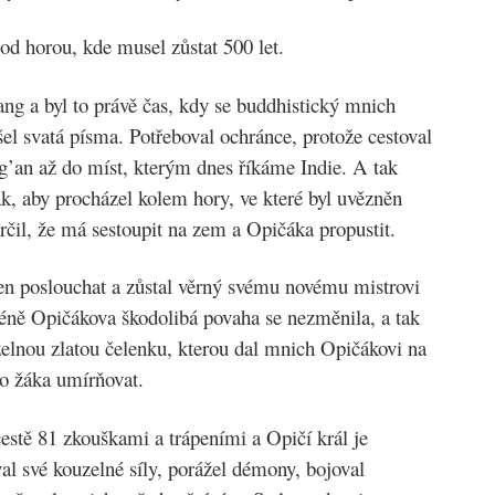
od horou, kde musel zůstat 500 let.
ng a byl to právě čas, kdy se buddhistický mnich
el svatá písma. Potřeboval ochránce, protože cestoval
g’an až do míst, kterým dnes říkáme Indie. A tak
k, aby procházel kolem hory, ve které byl uvězněn
rčil, že má sestoupit na zem a Opičáka propustit.
n poslouchat a zůstal věrný svému novému mistrovi
ně Opičákova škodolibá povaha se nezměnila, a tak
elnou zlatou čelenku, kterou dal mnich Opičákovi na
ho žáka umírňovat.
cestě 81 zkouškami a trápeními a Opičí král je
al své kouzelné síly, porážel démony, bojoval