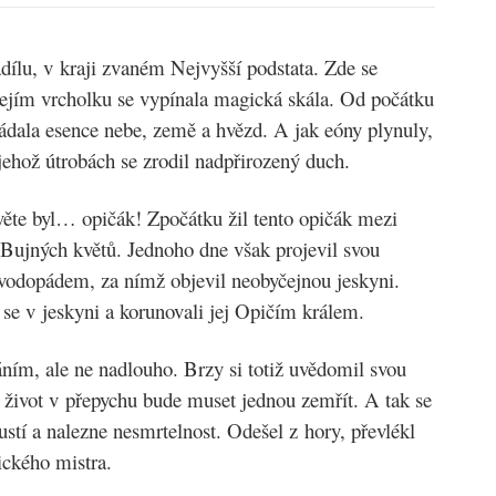
ílu, v kraji zvaném Nejvyšší podstata. Zde se
jejím vrcholku se vypínala magická skála. Od počátku
ládala esence nebe, země a hvězd. A jak eóny plynuly,
jehož útrobách se zrodil nadpřirozený duch.
ěte byl… opičák! Zpočátku žil tento opičák mezi
Bujných květů. Jednoho dne však projevil svou
vodopádem, za nímž objevil neobyčejnou jeskyni.
i se v jeskyni a korunovali jej Opičím králem.
ním, ale ne nadlouho. Brzy si totiž uvědomil svou
ůj život v přepychu bude muset jednou zemřít. A tak se
ustí a nalezne nesmrtelnost. Odešel z hory, převlékl
tického mistra.