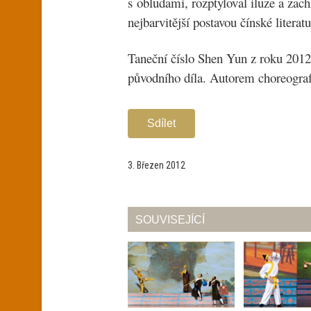
s obludami, rozptyloval iluze a zach
nejbarvitější postavou čínské literatu
Taneční číslo Shen Yun z roku 201
původního díla. Autorem choreograf
Sdílet
3. Březen 2012
SOUVISEJÍCÍ