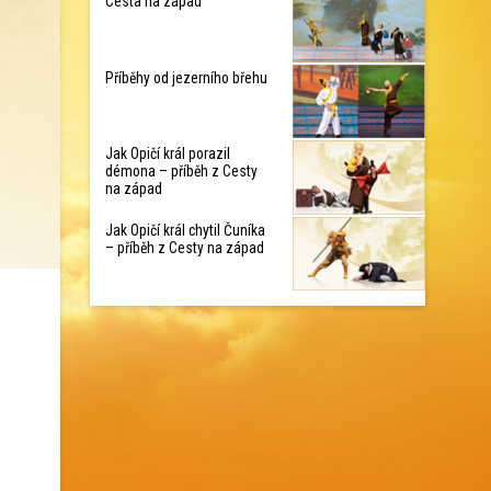
Cesta na západ
Příběhy od jezerního břehu
Jak Opičí král porazil
démona – příběh z Cesty
na západ
Jak Opičí král chytil Čuníka
– příběh z Cesty na západ