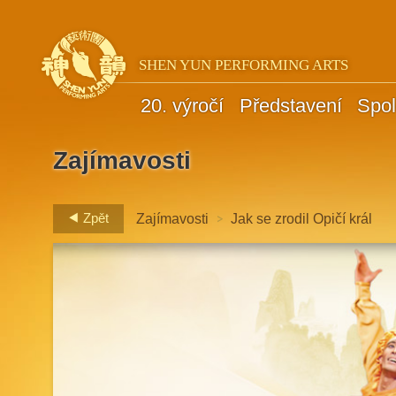
SHEN YUN PERFORMING ARTS
20. výročí
Představení
Spol
Zajímavosti
>
Zpět
Zajímavosti
Jak se zrodil Opičí král