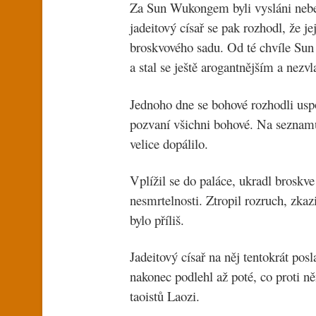
Za Sun Wukongem byli vysláni nebešt
jadeitový císař se pak rozhodl, že 
broskvového sadu. Od té chvíle Su
a stal se ještě arogantnějším a nezv
Jednoho dne se bohové rozhodli usp
pozvaní všichni bohové. Na seznamu
velice dopálilo.
Vplížil se do paláce, ukradl broskve
nesmrtelnosti. Ztropil rozruch, zkaz
bylo příliš.
Jadeitový císař na něj tentokrát pos
nakonec podlehl až poté, co proti n
taoistů Laozi.