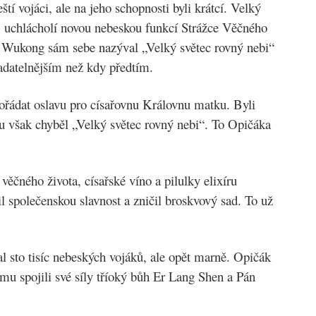
í vojáci, ale na jeho schopnosti byli krátcí. Velký
jej uchlácholí novou nebeskou funkcí Strážce Věčného
n Wukong sám sebe nazýval „Velký světec rovný nebi“
ladatelnějším než kdy předtím.
ořádat oslavu pro císařovnu Královnu matku. Byli
 však chyběl „Velký světec rovný nebi“. To Opičáka
 věčného života, císařské víno a pilulky elixíru
il společenskou slavnost a zničil broskvový sad. To už
lal sto tisíc nebeských vojáků, ale opět marně. Opičák
ěmu spojili své síly tříoký bůh Er Lang Shen a Pán