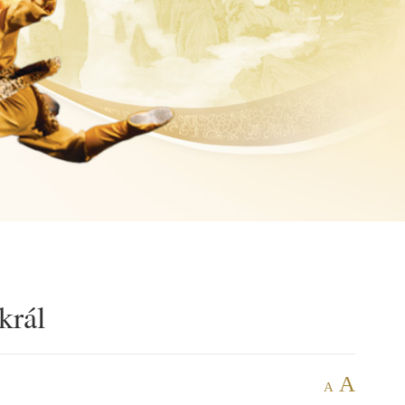
král
A
A