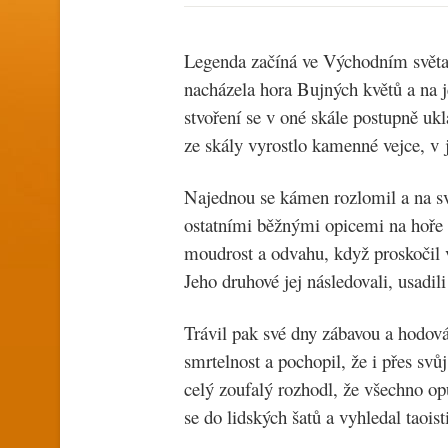
Legenda začíná ve Východním světad
nacházela hora Bujných květů a na 
stvoření se v oné skále postupně uk
ze skály vyrostlo kamenné vejce, v 
Najednou se kámen rozlomil a na sv
ostatními běžnými opicemi na hoře 
moudrost a odvahu, když proskočil 
Jeho druhové jej následovali, usadil
Trávil pak své dny zábavou a hodová
smrtelnost a pochopil, že i přes sv
celý zoufalý rozhodl, že všechno op
se do lidských šatů a vyhledal taois