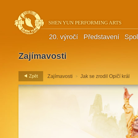
SHEN YUN PERFORMING ARTS
20. výročí
Představení
Spol
Zajímavosti
>
Zpět
Zajímavosti
Jak se zrodil Opičí král