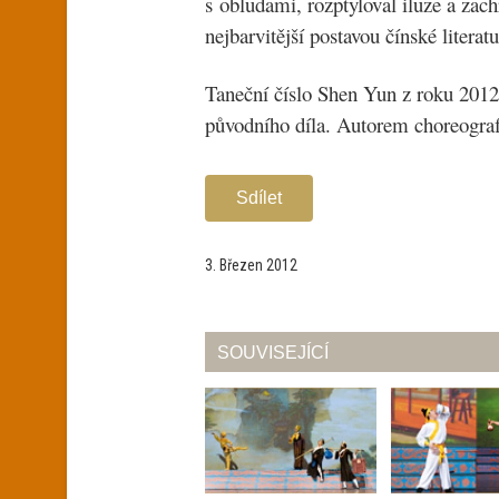
s obludami, rozptyloval iluze a zach
nejbarvitější postavou čínské literatu
Taneční číslo Shen Yun z roku 201
původního díla. Autorem choreograf
Sdílet
3. Březen 2012
SOUVISEJÍCÍ