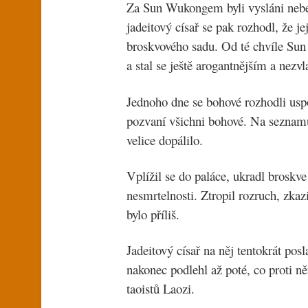
Za Sun Wukongem byli vysláni nebešt
jadeitový císař se pak rozhodl, že 
broskvového sadu. Od té chvíle Su
a stal se ještě arogantnějším a nezv
Jednoho dne se bohové rozhodli usp
pozvaní všichni bohové. Na seznamu
velice dopálilo.
Vplížil se do paláce, ukradl broskve
nesmrtelnosti. Ztropil rozruch, zkaz
bylo příliš.
Jadeitový císař na něj tentokrát pos
nakonec podlehl až poté, co proti n
taoistů Laozi.