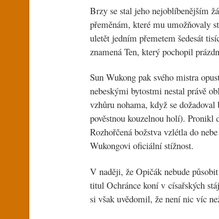
Brzy se stal jeho nejoblíbenějším 
přeměnám, které mu umožňovaly stát
uletět jedním přemetem šedesát tis
znamená Ten, který pochopil prázdn
Sun Wukong pak svého mistra opust
nebeskými bytostmi nestal právě ob
vzhůru nohama, když se dožadoval br
pověstnou kouzelnou holí). Pronikl d
Rozhořčená božstva vzlétla do nebe
Wukongovi oficiální stížnost.
V naději, že Opičák nebude působit 
titul Ochránce koní v císařských st
si však uvědomil, že není nic víc ne