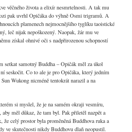
ve věčného života a elixír nesmrtelnosti. A tak mu
Laozi pak uvrhl Opičáka do výhně Osmi trigramů. A
žhnoucích plamenech nejmocnějšího tyglíku taoistické
ený, leč nijak nepoškozený. Naopak, žár mu ve
 němu získal ohnivé oči s nadpřirozenou schopností
 setkat samotný Buddha – Opičák měl za úkol
ní seskočit. Co to ale je pro Opičáka, který jedním
? Sun Wukong nicméně tentokrát narazil a na
kterém si myslel, že je na samém okraji vesmíru,
 aby měl důkaz, že tam byl. Pak přiletěl nazpět a
k, že celý prostor byla proměněná Buddhova ruka a
tedy ve skutečnosti nikdy Buddhovu dlaň neopustil.