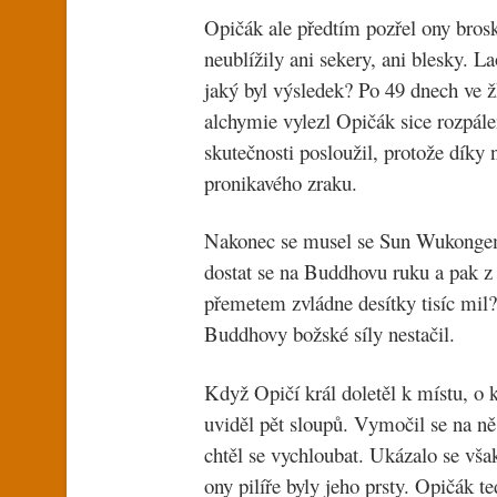
Opičák ale předtím pozřel ony brosk
neublížily ani sekery, ani blesky. 
jaký byl výsledek? Po 49 dnech ve 
alchymie vylezl Opičák sice rozpál
skutečnosti posloužil, protože díky
pronikavého zraku.
Nakonec se musel se Sun Wukongem
dostat se na Buddhovu ruku a pak z 
přemetem zvládne desítky tisíc mil
Buddhovy božské síly nestačil.
Když Opičí král doletěl k místu, o 
uviděl pět sloupů. Vymočil se na ně,
chtěl se vychloubat. Ukázalo se vša
ony pilíře byly jeho prsty. Opičák 