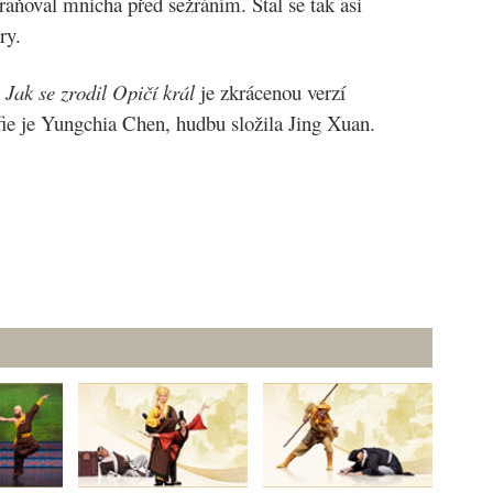
raňoval mnicha před sežráním. Stal se tak asi
ry.
2
Jak se zrodil Opičí král
je zkrácenou verzí
ie je Yungchia Chen, hudbu složila Jing Xuan.