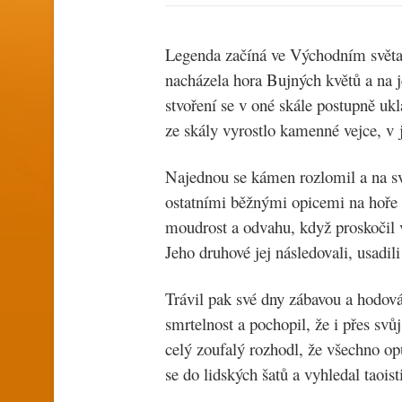
Legenda začíná ve Východním světad
nacházela hora Bujných květů a na 
stvoření se v oné skále postupně uk
ze skály vyrostlo kamenné vejce, v 
Najednou se kámen rozlomil a na sv
ostatními běžnými opicemi na hoře 
moudrost a odvahu, když proskočil 
Jeho druhové jej následovali, usadil
Trávil pak své dny zábavou a hodová
smrtelnost a pochopil, že i přes sv
celý zoufalý rozhodl, že všechno op
se do lidských šatů a vyhledal taois