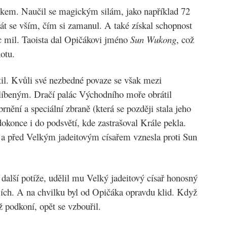
žákem. Naučil se magickým silám, jako například 72
 se vším, čím si zamanul. A také získal schopnost
íc mil. Taoista dal Opičákovi jméno
Sun Wukong
, což
otu.
il. Kvůli své nezbedné povaze se však mezi
líbeným. Dračí palác Východního moře obrátil
nění a speciální zbraně (která se později stala jeho
okonce i do podsvětí, kde zastrašoval Krále pekla.
 a před Velkým jadeitovým císařem vznesla proti Sun
další potíže, udělil mu Velký jadeitový císař honosný
ájích. A na chvilku byl od Opičáka opravdu klid. Když
ž podkoní, opět se vzbouřil.