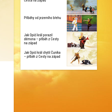
Cesta na západ
Příběhy od jezerního břehu
Jak Opičí král porazil
démona – příběh z Cesty
na západ
Jak Opičí král chytil Čuníka
– příběh z Cesty na západ