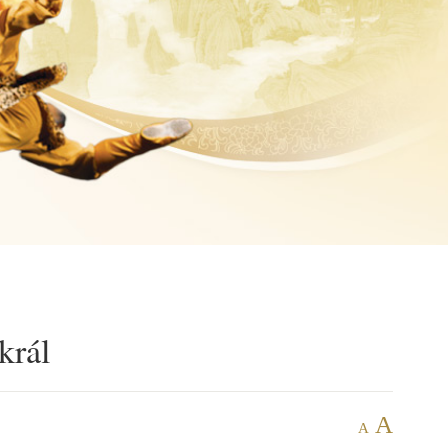
král
A
A