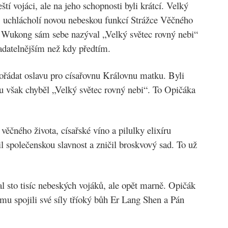
í vojáci, ale na jeho schopnosti byli krátcí. Velký
jej uchlácholí novou nebeskou funkcí Strážce Věčného
n Wukong sám sebe nazýval „Velký světec rovný nebi“
ladatelnějším než kdy předtím.
ořádat oslavu pro císařovnu Královnu matku. Byli
 však chyběl „Velký světec rovný nebi“. To Opičáka
 věčného života, císařské víno a pilulky elixíru
il společenskou slavnost a zničil broskvový sad. To už
lal sto tisíc nebeských vojáků, ale opět marně. Opičák
ěmu spojili své síly tříoký bůh Er Lang Shen a Pán