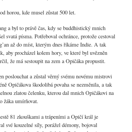
od horou, kde musel zůstat 500 let.
ng a byl to právě čas, kdy se buddhistický mnich
el svatá písma. Potřeboval ochránce, protože cestoval
g’an až do míst, kterým dnes říkáme Indie. A tak
k, aby procházel kolem hory, ve které byl uvězněn
rčil, že má sestoupit na zem a Opičáka propustit.
n poslouchat a zůstal věrný svému novému mistrovi
ně Opičákova škodolibá povaha se nezměnila, a tak
elnou zlatou čelenku, kterou dal mnich Opičákovi na
ho žáka umírňovat.
cestě 81 zkouškami a trápeními a Opičí král je
al své kouzelné síly, porážel démony, bojoval