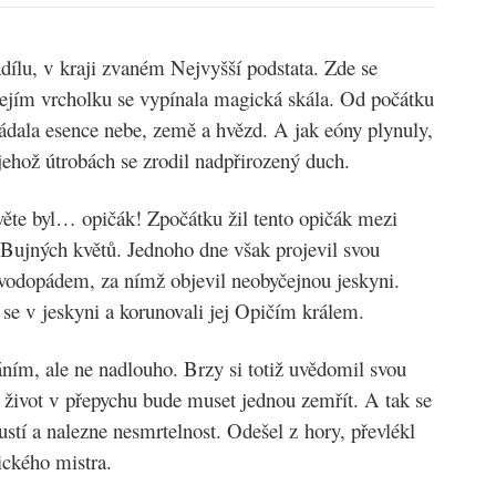
ílu, v kraji zvaném Nejvyšší podstata. Zde se
jejím vrcholku se vypínala magická skála. Od počátku
ládala esence nebe, země a hvězd. A jak eóny plynuly,
jehož útrobách se zrodil nadpřirozený duch.
ěte byl… opičák! Zpočátku žil tento opičák mezi
Bujných květů. Jednoho dne však projevil svou
vodopádem, za nímž objevil neobyčejnou jeskyni.
i se v jeskyni a korunovali jej Opičím králem.
ním, ale ne nadlouho. Brzy si totiž uvědomil svou
ůj život v přepychu bude muset jednou zemřít. A tak se
ustí a nalezne nesmrtelnost. Odešel z hory, převlékl
tického mistra.