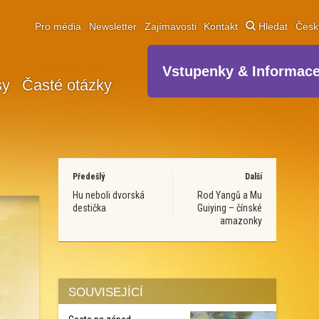
Pro média
Newsletter
Zajímavosti
Kontakt
Hledat
Čes
Vstupenky & Informac
sy
Časté otázky
Předešlý
Další
Hu neboli dvorská
Rod Yangů a Mu
destička
Guiying – čínské
amazonky
SOUVISEJÍCÍ