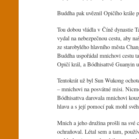
Buddha pak uvěznil Opičího krále p
Tou dobou vládla v Číně dynastie Ta
vydal na nebezpečnou cestu, aby naš
ze starobylého hlavního města Chan
Buddha uspořádal mnichovi cestu ta
Opičí král, a Bódhisattvě Guanyin u
Tentokrát už byl Sun Wukong ochote
– mnichovi na posvátné misi. Nicmé
Bódhisattva darovala mnichovi kouz
hlavu a s její pomocí pak mohl své
Mnich a jeho družina prošli na své 
ochraňoval. Létal sem a tam, použív