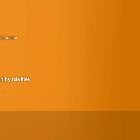
ská kultura
knihy návštěv