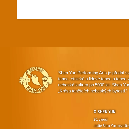
Shen Yun Performing Arts je přední s
tanec, etnické a lidové tance a tanc
nebeská kultura po 5000 let. Shen Yu
„Krása tančících nebeských bytostí.“
O SHEN YUN
20. výročí
Ještě Shen Yun neznát