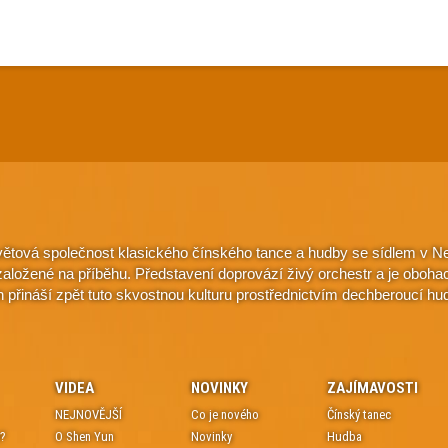
větová společnost klasického čínského tance a hudby se sídlem v Ne
e založené na příběhu. Představení doprovází živý orchestr a je oboh
n přináší zpět tuto skvostnou kulturu prostřednictvím dechberoucí hu
VIDEA
NOVINKY
ZAJÍMAVOSTI
NEJNOVĚJŠÍ
Co je nového
Čínský tanec
e?
O Shen Yun
Novinky
Hudba