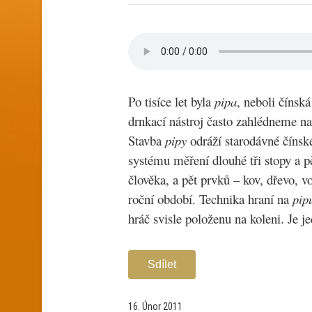
Po tisíce let byla
pipa
, neboli čínsk
drnkací nástroj často zahlédneme n
Stavba
pipy
odráží starodávné čínské
systému měření dlouhé tři stopy a pě
člověka, a pět prvků – kov, dřevo, v
roční období. Technika hraní na
pip
hráč svisle položenu na koleni. Je j
Sdílet
16. Únor 2011