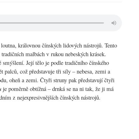
á loutna, královnou čínských lidových nástrojů. Tento
a tradičních malbách v rukou nebeských krásek.
 smýšlení. Její tělo je podle tradičního čínského
t palců, což představuje tři síly – nebesa, zemi a
odu, oheň a zemi. Čtyři struny pak představují čtyři
u
je poměrně obtížná – drnká se na ni tak, že ji má
edním z nejexpresivnějších čínských nástrojů.