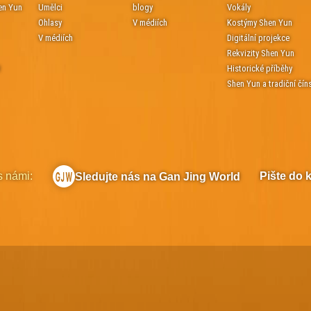
en Yun
Umělci
blogy
Vokály
Ohlasy
V médiích
Kostýmy Shen Yun
V médiích
Digitální projekce
Rekvizity Shen Yun
t
Historické příběhy
Shen Yun a tradiční čín
s námi:
Pište do 
Sledujte nás na Gan Jing World