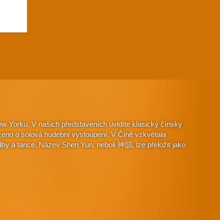
w Yorku. V našich představeních uvidíte klasický čínský
aceno o sólová hudební vystoupení. V Číně vzkvétala
dby a tance. Název Shen Yun, neboli 神韻, lze přeložit jako