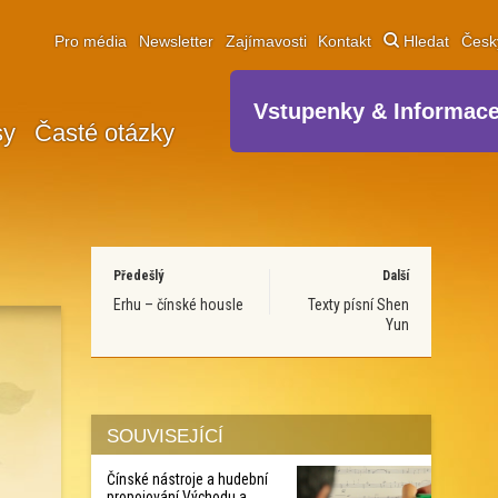
Pro média
Newsletter
Zajímavosti
Kontakt
Hledat
Čes
Vstupenky & Informac
sy
Časté otázky
Předešlý
Další
Erhu – čínské housle
Texty písní Shen
Yun
SOUVISEJÍCÍ
Čínské nástroje a hudební
propojování Východu a