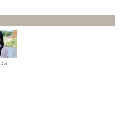
a Cai