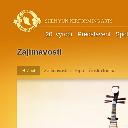
SHEN YUN PERFORMING ARTS
20. výročí
Představení
Spol
Zajímavosti
>
Zpět
Zajímavosti
Pipa – čínská loutna