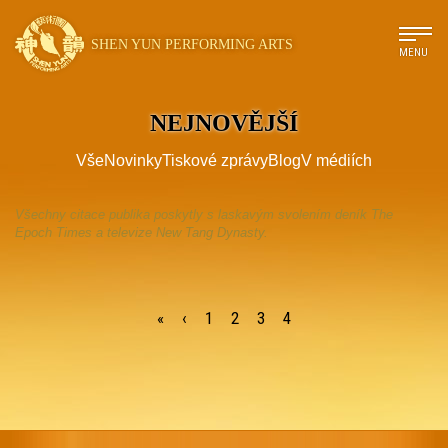
SHEN YUN PERFORMING ARTS
MENU
NEJNOVĚJŠÍ
Vše
Novinky
Tiskové zprávy
Blog
V médiích
Všechny citace publika poskytly s laskavým svolením deník The
Epoch Times a televize New Tang Dynasty.
«
‹
1
2
3
4