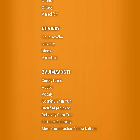
Umělci
Ohlasy
V médiích
NOVINKY
Co je nového
Novinky
blogy
V médiích
ZAJÍMAVOSTI
Čínský tanec
Hudba
Vokály
Kostýmy Shen Yun
Digitální projekce
Rekvizity Shen Yun
Historické příběhy
Shen Yun a tradiční čínská kultura