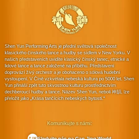
Shen Yun Performing Arts je přední světová společnost
klasického čínského tance a hudby se sídlem v New Yorku. V
našich představeních uvidíte klasický čínský tanec, etnické a
lidové tance a tance založené na příběhu. Představení
doprovází živý orchestr a je obohaceno o sólová hudební
vystoupení. V Číně vzkvétala nebeská kultura po 5000 let. Shen
Yun přináší zpět tuto skvostnou kulturu prostřednictvím
dechberoucí hudby a tance. Název Shen Yun, neboli 神韻, lze
přeložit jako „Krása tančících nebeských bytostí.“
Komunikujte s námi:
Sledujte nás na Gan Jing World