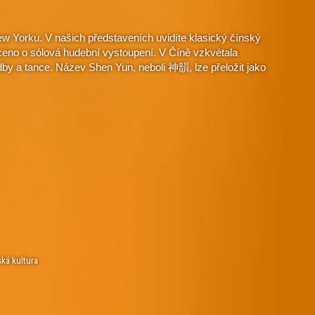
w Yorku. V našich představeních uvidíte klasický čínský
aceno o sólová hudební vystoupení. V Číně vzkvétala
dby a tance. Název Shen Yun, neboli 神韻, lze přeložit jako
ská kultura