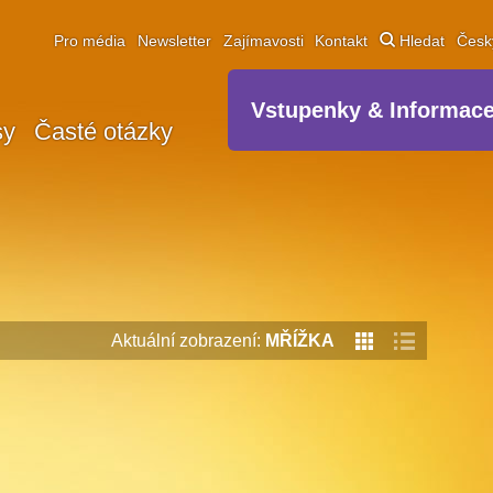
Pro média
Newsletter
Zajímavosti
Kontakt
Hledat
Čes
Vstupenky & Informac
sy
Časté otázky
Aktuální zobrazení:
MŘÍŽKA