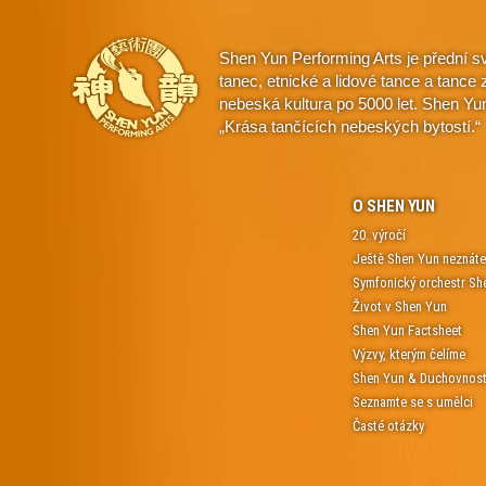
Shen Yun Performing Arts je přední s
tanec, etnické a lidové tance a tanc
nebeská kultura po 5000 let. Shen Yu
„Krása tančících nebeských bytostí.“
O SHEN YUN
20. výročí
Ještě Shen Yun neznáte
Symfonický orchestr Sh
Život v Shen Yun
Shen Yun Factsheet
Výzvy, kterým čelíme
Shen Yun & Duchovnos
Seznamte se s umělci
Časté otázky