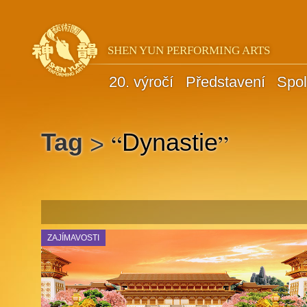
SHEN YUN PERFORMING ARTS
20. výročí
Představení
Spol
“
”
Tag
Dynastie
>
ZAJÍMAVOSTI