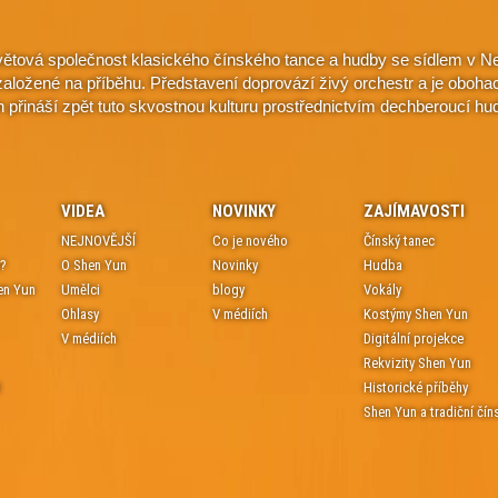
větová společnost klasického čínského tance a hudby se sídlem v Ne
e založené na příběhu. Představení doprovází živý orchestr a je oboh
n přináší zpět tuto skvostnou kulturu prostřednictvím dechberoucí hu
VIDEA
NOVINKY
ZAJÍMAVOSTI
NEJNOVĚJŠÍ
Co je nového
Čínský tanec
?
O Shen Yun
Novinky
Hudba
en Yun
Umělci
blogy
Vokály
Ohlasy
V médiích
Kostýmy Shen Yun
V médiích
Digitální projekce
Rekvizity Shen Yun
t
Historické příběhy
Shen Yun a tradiční čín