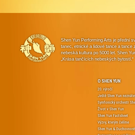
Shen Yun Performing Arts je přední s
tanec, etnické a lidové tance a tanc
nebeská kultura po 5000 let. Shen Yu
„Krása tančících nebeských bytostí.“
O SHEN YUN
20. výročí
Ještě Shen Yun neznáte
Symfonický orchestr Sh
Život v Shen Yun
Shen Yun Factsheet
Výzvy, kterým čelíme
Shen Yun & Duchovnos