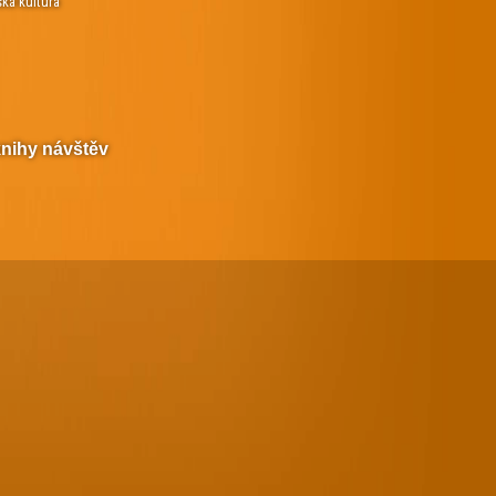
ská kultura
knihy návštěv