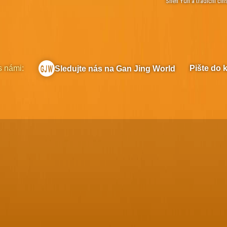
Shen Yun a tradiční čín
s námi:
Pište do 
Sledujte nás na Gan Jing World