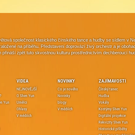
větová společnost klasického čínského tance a hudby se sídlem v Ne
e založené na příběhu. Představení doprovází živý orchestr a je oboh
n přináší zpět tuto skvostnou kulturu prostřednictvím dechberoucí hu
VIDEA
NOVINKY
ZAJÍMAVOSTI
NEJNOVĚJŠÍ
Co je nového
Čínský tanec
?
O Shen Yun
Novinky
Hudba
en Yun
Umělci
blogy
Vokály
Ohlasy
V médiích
Kostýmy Shen Yun
V médiích
Digitální projekce
Rekvizity Shen Yun
t
Historické příběhy