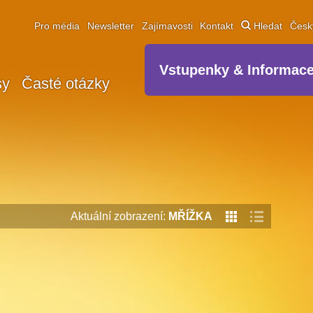
Pro média
Newsletter
Zajímavosti
Kontakt
Hledat
Čes
Vstupenky & Informac
sy
Časté otázky
Aktuální zobrazení:
MŘÍŽKA