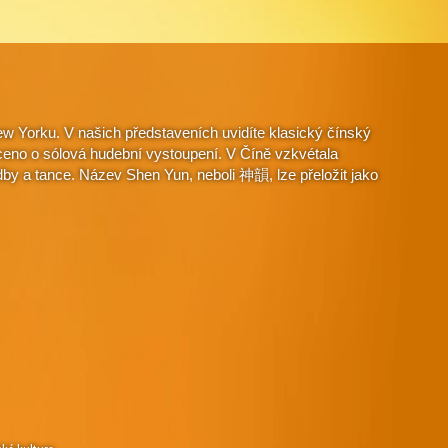
w Yorku. V našich představeních uvidíte klasický čínský
aceno o sólová hudební vystoupení. V Číně vzkvétala
dby a tance. Název Shen Yun, neboli 神韻, lze přeložit jako