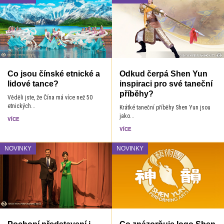
Co jsou čínské etnické a
Odkud čerpá Shen Yun
lidové tance?
inspiraci pro své taneční
příběhy?
Věděli jste, že Čína má více než 50
etnických...
Krátké taneční příběhy Shen Yun jsou
jako...
VÍCE
VÍCE
NOVINKY
NOVINKY