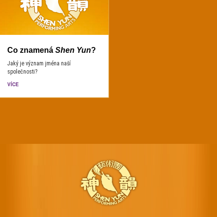
Co znamená
Shen Yun
?
Jaký je význam jména naší
společnosti?
VÍCE