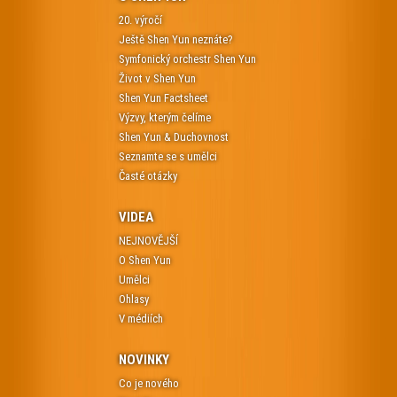
20. výročí
Ještě Shen Yun neznáte?
Symfonický orchestr Shen Yun
Život v Shen Yun
Shen Yun Factsheet
Výzvy, kterým čelíme
Shen Yun & Duchovnost
Seznamte se s umělci
Časté otázky
VIDEA
NEJNOVĚJŠÍ
O Shen Yun
Umělci
Ohlasy
V médiích
NOVINKY
Co je nového