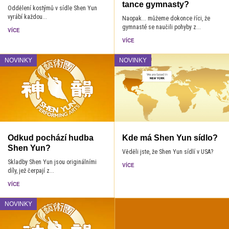
tance gymnasty?
Oddělení kostýmů v sídle Shen Yun
vyrábí každou...
Naopak... můžeme dokonce říci, že
gymnasté se naučili pohyby z...
VÍCE
VÍCE
NOVINKY
NOVINKY
Odkud pochází hudba
Kde má Shen Yun sídlo?
Shen Yun?
Věděli jste, že Shen Yun sídlí v USA?
Skladby Shen Yun jsou originálními
VÍCE
díly, jež čerpají z...
VÍCE
NOVINKY