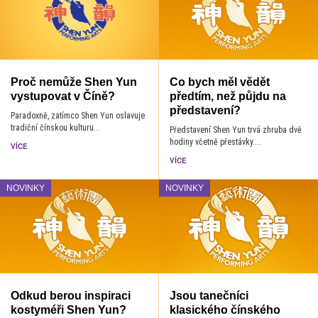
Proč nemůže Shen Yun
Co bych měl vědět
vystupovat v Číně?
předtím, než půjdu na
představení?
Paradoxně, zatímco Shen Yun oslavuje
tradiční čínskou kulturu...
Představení Shen Yun trvá zhruba dvě
hodiny včetně přestávky....
VÍCE
VÍCE
NOVINKY
NOVINKY
Odkud berou inspiraci
Jsou tanečníci
kostyméři Shen Yun?
klasického čínského