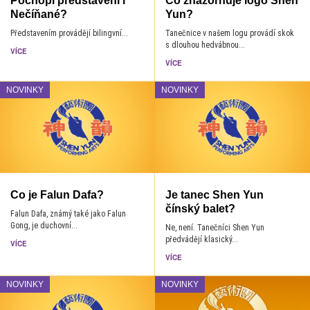
Pochopí představení i
Co znázorňuje logo Shen
Nečíňané?
Yun?
Představením provádějí bilingvní...
Tanečnice v našem logu provádí skok
s dlouhou hedvábnou...
VÍCE
VÍCE
NOVINKY
NOVINKY
Co je Falun Dafa?
Je tanec Shen Yun
čínský balet?
Falun Dafa, známý také jako Falun
Gong, je duchovní...
Ne, není. Tanečníci Shen Yun
předvádějí klasický...
VÍCE
VÍCE
NOVINKY
NOVINKY