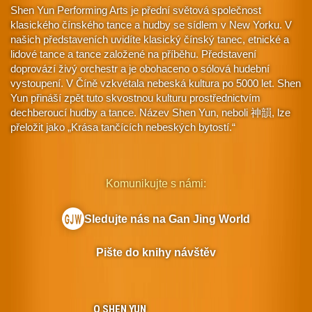
Shen Yun Performing Arts je přední světová společnost
klasického čínského tance a hudby se sídlem v New Yorku. V
našich představeních uvidíte klasický čínský tanec, etnické a
lidové tance a tance založené na příběhu. Představení
doprovází živý orchestr a je obohaceno o sólová hudební
vystoupení. V Číně vzkvétala nebeská kultura po 5000 let. Shen
Yun přináší zpět tuto skvostnou kulturu prostřednictvím
dechberoucí hudby a tance. Název Shen Yun, neboli 神韻, lze
přeložit jako „Krása tančících nebeských bytostí.“
Komunikujte s námi:
Sledujte nás na Gan Jing World
Pište do knihy návštěv
O SHEN YUN