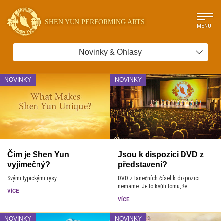
SHEN YUN PERFORMING ARTS
MENU
Novinky & Ohlasy
NOVINKY
NOVINKY
Čím je Shen Yun
Jsou k dispozici DVD z
vyjímečný?
představení?
Svými typickými rysy...
DVD z tanečních čísel k dispozici
nemáme. Je to kvůli tomu, že...
VÍCE
VÍCE
NOVINKY
NOVINKY