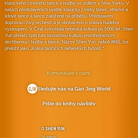
klasického čínského tance a hudby se sídlem v New Yorku. V
našich představeních uvidíte klasický čínský tanec, etnické a
lidové tance a tance založené na příběhu. Představení
doprovází živý orchestr a je obohaceno o sólová hudební
vystoupení. V Číně vzkvétala nebeská kultura po 5000 let. Shen
Yun přináší zpět tuto skvostnou kulturu prostřednictvím
dechberoucí hudby a tance. Název Shen Yun, neboli 神韻, lze
přeložit jako „Krása tančících nebeských bytostí.“
Komunikujte s námi:
Sledujte nás na Gan Jing World
Pište do knihy návštěv
O SHEN YUN
20. výročí