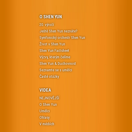
O SHEN YUN
20. výročí
Ještě Shen Yun neznáte?
Symfonický orchestr Shen Yun
Život v Shen Yun
Shen Yun Factsheet
Výzvy, kterým čelíme
Shen Yun & Duchovnost
Seznamte se s umělci
Časté otázky
VIDEA
NEJNOVĚJŠÍ
O Shen Yun
Umělci
Ohlasy
V médiích