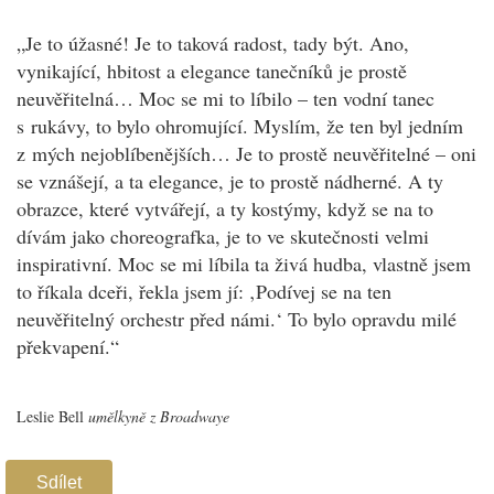
„Je to úžasné! Je to taková radost, tady být. Ano,
vynikající, hbitost a elegance tanečníků je prostě
neuvěřitelná… Moc se mi to líbilo – ten vodní tanec
s rukávy, to bylo ohromující. Myslím, že ten byl jedním
z mých nejoblíbenějších… Je to prostě neuvěřitelné – oni
se vznášejí, a ta elegance, je to prostě nádherné. A ty
obrazce, které vytvářejí, a ty kostýmy, když se na to
dívám jako choreografka, je to ve skutečnosti velmi
inspirativní. Moc se mi líbila ta živá hudba, vlastně jsem
to říkala dceři, řekla jsem jí: ‚Podívej se na ten
neuvěřitelný orchestr před námi.‘ To bylo opravdu milé
překvapení.“
Leslie Bell
umělkyně z Broadwaye
Sdílet