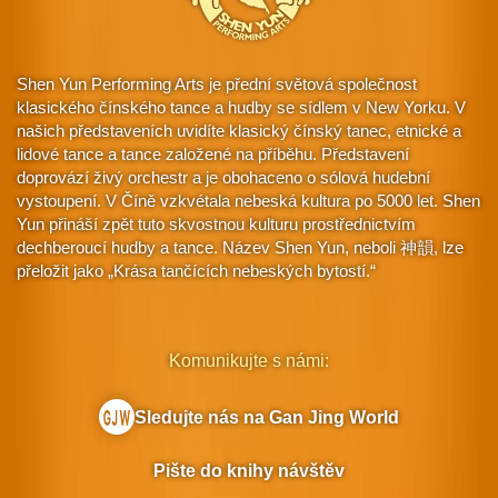
Shen Yun Performing Arts je přední světová společnost
klasického čínského tance a hudby se sídlem v New Yorku. V
našich představeních uvidíte klasický čínský tanec, etnické a
lidové tance a tance založené na příběhu. Představení
doprovází živý orchestr a je obohaceno o sólová hudební
vystoupení. V Číně vzkvétala nebeská kultura po 5000 let. Shen
Yun přináší zpět tuto skvostnou kulturu prostřednictvím
dechberoucí hudby a tance. Název Shen Yun, neboli 神韻, lze
přeložit jako „Krása tančících nebeských bytostí.“
Komunikujte s námi:
Sledujte nás na Gan Jing World
Pište do knihy návštěv