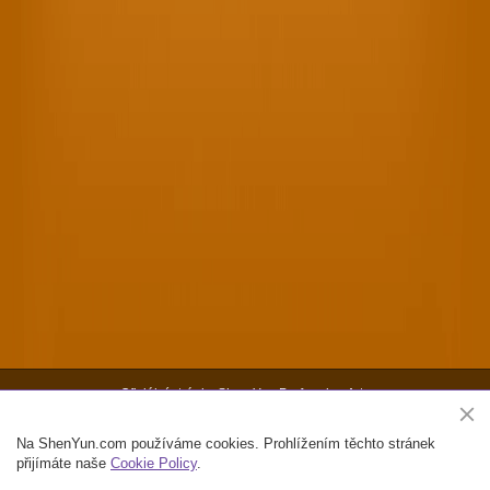
Oficiální stránky Shen Yun Performing Arts
Copyright ©2026 Shen Yun Performing Arts. Všechna práva vyhrazena.
Na ShenYun.com používáme cookies. Prohlížením těchto stránek
Kontakt
Podmínky použití
Soukromí
Mapa webu
přijímáte naše
Cookie Policy
.