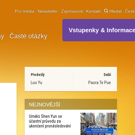
Pro média
Newsletter
Zajímavosti
Kontakt
Hledat
Čes
Vstupenky & Informac
sy
Časté otázky
Předešlý
Další
Luo Yu
Paora Te Pue
NEJNOVĚJŠÍ
Umělci Shen Yun se
účastní průvodu za
ukončení pronásledování