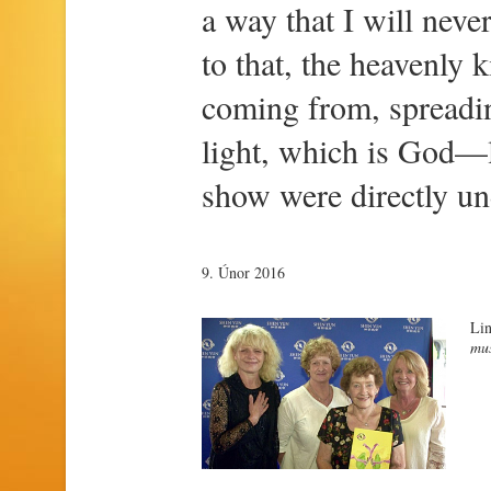
a way that I will neve
to that, the heavenly 
coming from, spreadi
light, which is God—lo
show were directly un
9. Únor 2016
Li
mus