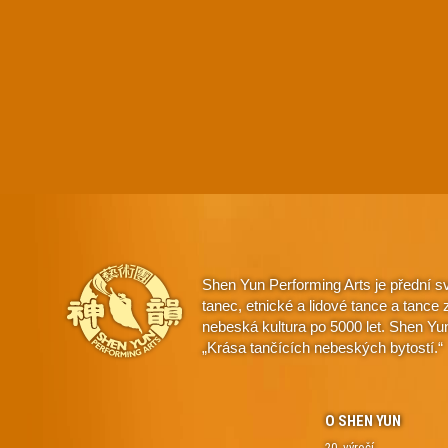
Shen Yun Performing Arts je přední s
tanec, etnické a lidové tance a tanc
nebeská kultura po 5000 let. Shen Yu
„Krása tančících nebeských bytostí.“
O SHEN YUN
20. výročí