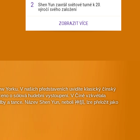
2
Shen Yun završil světové turné k 20.
výročí svého založení
ZOBRAZIT VÍCE
w Yorku. V našich představeních uvidíte klasický čínský
aceno o sólová hudební vystoupení. V Číně vzkvétala
dby a tance. Název Shen Yun, neboli 神韻, lze přeložit jako