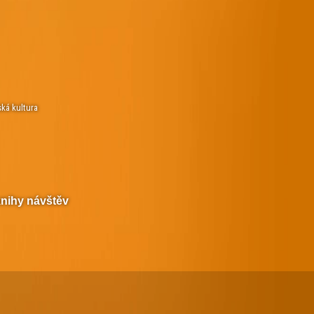
ská kultura
knihy návštěv