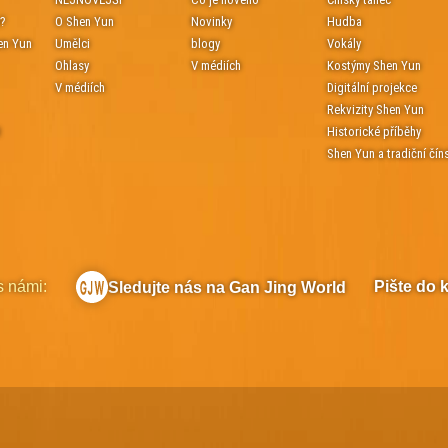
e?
O Shen Yun
Novinky
Hudba
en Yun
Umělci
blogy
Vokály
Ohlasy
V médiích
Kostýmy Shen Yun
V médiích
Digitální projekce
Rekvizity Shen Yun
t
Historické příběhy
Shen Yun a tradiční čín
s námi:
Pište do 
Sledujte nás na Gan Jing World