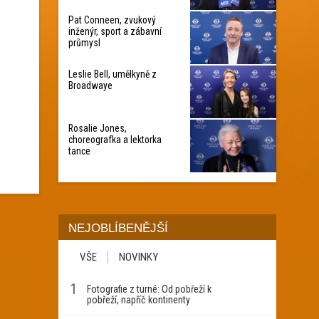
Pat Conneen, zvukový
inženýr, sport a zábavní
průmysl
Leslie Bell, umělkyně z
Broadwaye
Rosalie Jones,
choreografka a lektorka
tance
NEJOBLÍBENĚJŠÍ
VŠE
NOVINKY
1
Fotografie z turné: Od pobřeží k
pobřeží, napříč kontinenty