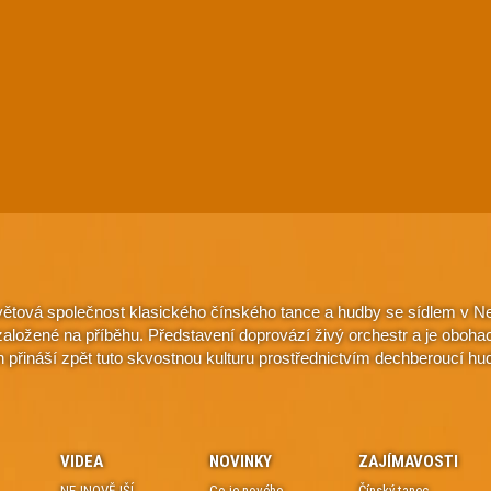
větová společnost klasického čínského tance a hudby se sídlem v Ne
e založené na příběhu. Představení doprovází živý orchestr a je oboh
n přináší zpět tuto skvostnou kulturu prostřednictvím dechberoucí hu
VIDEA
NOVINKY
ZAJÍMAVOSTI
NEJNOVĚJŠÍ
Co je nového
Čínský tanec