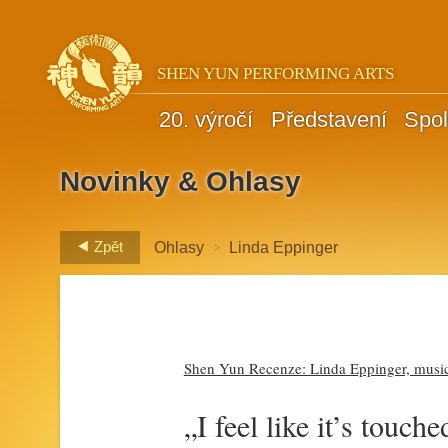
SHEN YUN PERFORMING ARTS
20. výročí
Představení
Spol
Novinky & Ohlasy
>
Zpět
Ohlasy
Linda Eppinger
Shen Yun Recenze: Linda Eppinger, music
„I feel like it’s touch