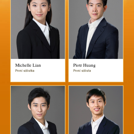
Michelle Lian
Piotr Huang
První sólistka
První sólista