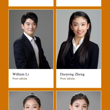
William Li
Daoyong Zheng
První sólista
První sólista