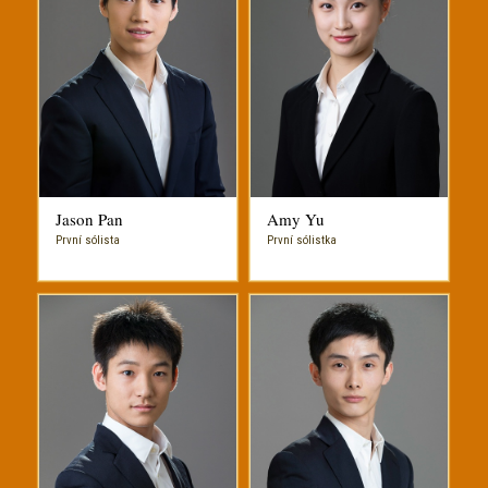
Jason Pan
Amy Yu
První sólista
První sólistka