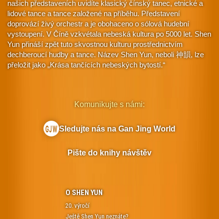
našich představeních uvidíte klasický čínský tanec, etnické a
lidové tance a tance založené na příběhu. Představení
doprovází živý orchestr a je obohaceno o sólová hudební
vystoupení. V Číně vzkvétala nebeská kultura po 5000 let. Shen
Yun přináší zpět tuto skvostnou kulturu prostřednictvím
dechberoucí hudby a tance. Název Shen Yun, neboli 神韻, lze
přeložit jako „Krása tančících nebeských bytostí.“
Komunikujte s námi:
Sledujte nás na Gan Jing World
Pište do knihy návštěv
O SHEN YUN
20. výročí
Ještě Shen Yun neznáte?