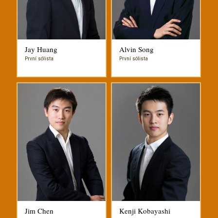
Jay Huang
Alvin Song
První sólista
První sólista
Jim Chen
Kenji Kobayashi