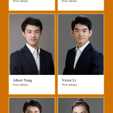
První sólista
První sólista
Albert Yang
Victor Li
První sólista
První sólista