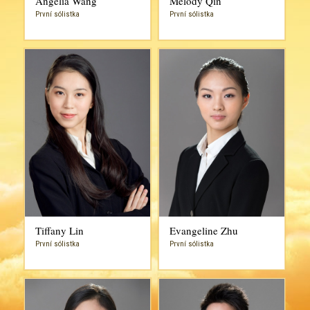
Angelia Wang
Melody Qin
První sólistka
První sólistka
Tiffany Lin
Evangeline Zhu
První sólistka
První sólistka