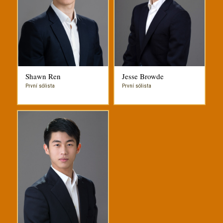
Shawn Ren
Jesse Browde
První sólista
První sólista