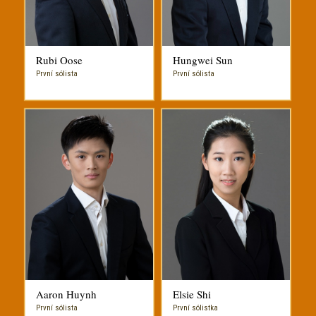
Rubi Oose
Hungwei Sun
První sólista
První sólista
Aaron Huynh
Elsie Shi
První sólista
První sólistka