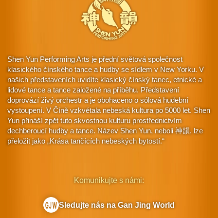
Shen Yun Performing Arts je přední světová společnost
klasického čínského tance a hudby se sídlem v New Yorku. V
našich představeních uvidíte klasický čínský tanec, etnické a
lidové tance a tance založené na příběhu. Představení
doprovází živý orchestr a je obohaceno o sólová hudební
vystoupení. V Číně vzkvétala nebeská kultura po 5000 let. Shen
Yun přináší zpět tuto skvostnou kulturu prostřednictvím
dechberoucí hudby a tance. Název Shen Yun, neboli 神韻, lze
přeložit jako „Krása tančících nebeských bytostí.“
Komunikujte s námi:
Sledujte nás na Gan Jing World