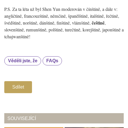
P.S. Za ta léta už byl Shen Yun moderován v čínštině, a dále v:
angličtině, francouzštině, němčině, španělštině, italštině, řečtině,
češtině
švédštině, norštině, dánštině, finštině, vlámštině,
,
slovenštině, rumunštině, polštině, turečtině, korejštině, japonštině a
tchajwanštině!
Věděli jste, že
FAQs
Sdílet
SOUVISEJÍCÍ