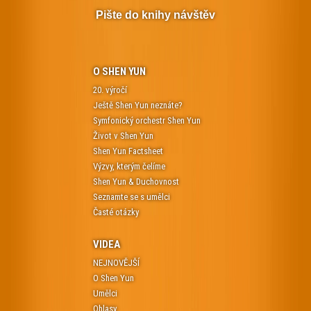
Pište do knihy návštěv
O SHEN YUN
20. výročí
Ještě Shen Yun neznáte?
Symfonický orchestr Shen Yun
Život v Shen Yun
Shen Yun Factsheet
Výzvy, kterým čelíme
Shen Yun & Duchovnost
Seznamte se s umělci
Časté otázky
VIDEA
NEJNOVĚJŠÍ
O Shen Yun
Umělci
Ohlasy