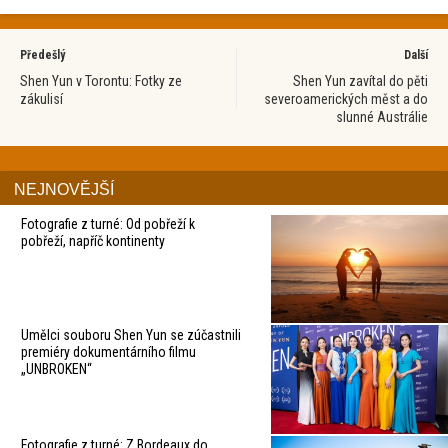
Předešlý
Další
Shen Yun v Torontu: Fotky ze
Shen Yun zavítal do pěti
zákulisí
severoamerických měst a do
slunné Austrálie
NEJNOVĚJŠÍ
Fotografie z turné: Od pobřeží k
pobřeží, napříč kontinenty
Umělci souboru Shen Yun se zúčastnili
premiéry dokumentárního filmu
„UNBROKEN“
Fotografie z turné: Z Bordeaux do