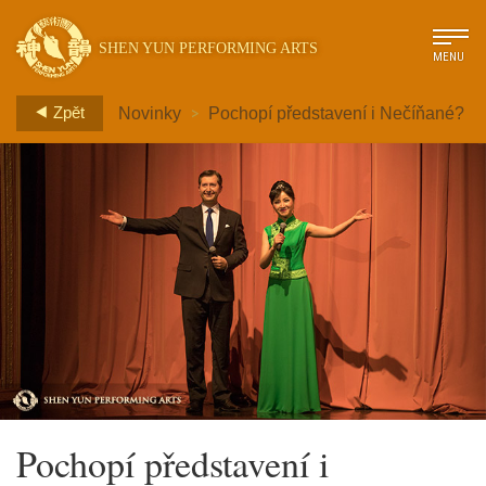
SHEN YUN PERFORMING ARTS
MENU
>
Zpět
Novinky
Pochopí představení i Nečíňané?
Pochopí představení i