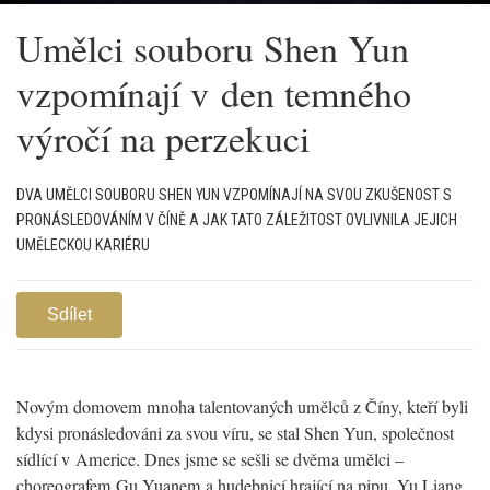
Umělci souboru Shen Yun
vzpomínají v den temného
výročí na perzekuci
DVA UMĚLCI SOUBORU SHEN YUN VZPOMÍNAJÍ NA SVOU ZKUŠENOST S
PRONÁSLEDOVÁNÍM V ČÍNĚ A JAK TATO ZÁLEŽITOST OVLIVNILA JEJICH
UMĚLECKOU KARIÉRU
Sdílet
Novým domovem mnoha talentovaných umělců z Číny, kteří byli
kdysi pronásledováni za svou víru, se stal Shen Yun, společnost
sídlící v Americe. Dnes jsme se sešli se dvěma umělci –
choreografem Gu Yuanem a hudebnicí hrající na pipu, Yu Liang