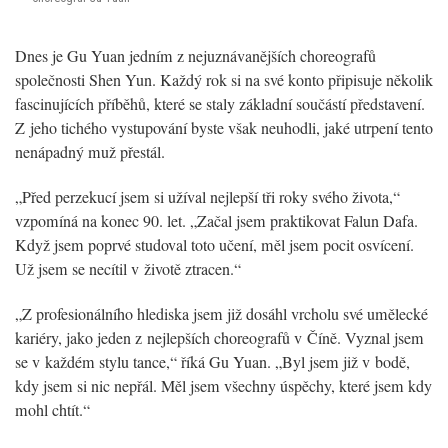
Dnes je Gu Yuan jedním z nejuznávanějších choreografů
společnosti Shen Yun. Každý rok si na své konto připisuje několik
fascinujících příběhů, které se staly základní součástí představení.
Z jeho tichého vystupování byste však neuhodli, jaké utrpení tento
nenápadný muž přestál.
„Před perzekucí jsem si užíval nejlepší tři roky svého života,“
vzpomíná na konec 90. let. „Začal jsem praktikovat Falun Dafa.
Když jsem poprvé studoval toto učení, měl jsem pocit osvícení.
Už jsem se necítil v životě ztracen.“
„Z profesionálního hlediska jsem již dosáhl vrcholu své umělecké
kariéry, jako jeden z nejlepších choreografů v Číně. Vyznal jsem
se v každém stylu tance,“ říká Gu Yuan. „Byl jsem již v bodě,
kdy jsem si nic nepřál. Měl jsem všechny úspěchy, které jsem kdy
mohl chtít.“