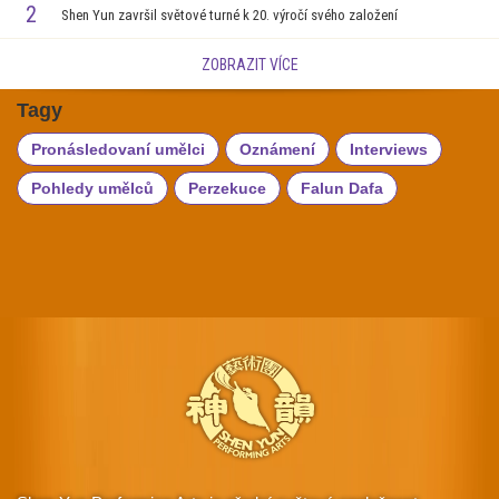
2
Shen Yun završil světové turné k 20. výročí svého založení
ZOBRAZIT VÍCE
Tagy
Pronásledovaní umělci
Oznámení
Interviews
Pohledy umělců
Perzekuce
Falun Dafa