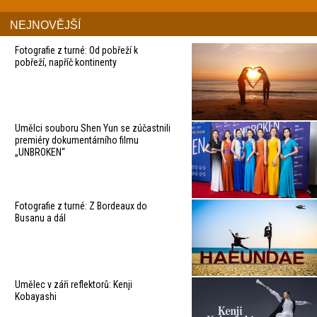
NEJNOVĚJŠÍ
Fotografie z turné: Od pobřeží k
pobřeží, napříč kontinenty
Umělci souboru Shen Yun se zúčastnili
premiéry dokumentárního filmu
„UNBROKEN“
Fotografie z turné: Z Bordeaux do
Busanu a dál
Umělec v záři reflektorů: Kenji
Kobayashi