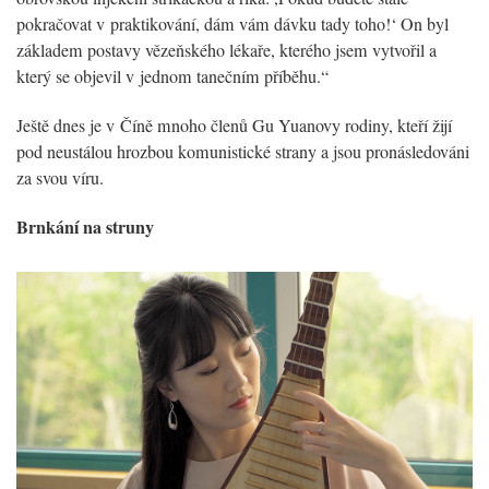
pokračovat v praktikování, dám vám dávku tady toho!‘ On byl
základem postavy vězeňského lékaře, kterého jsem vytvořil a
který se objevil v jednom tanečním příběhu.“
Ještě dnes je v Číně mnoho členů Gu Yuanovy rodiny, kteří žijí
pod neustálou hrozbou komunistické strany a jsou pronásledováni
za svou víru.
Brnkání na struny