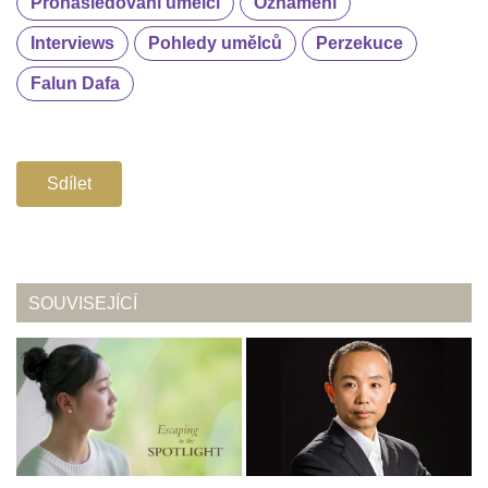
Pronásledovaní umělci
Oznámení
Interviews
Pohledy umělců
Perzekuce
Falun Dafa
Sdílet
SOUVISEJÍCÍ