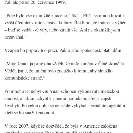
Pak ale přišel 20. červenec 1999.
„Poté bylo vše okamžitě ztraceno,“ říká. „Přišli se mnou hovořit
vyšší úředníci z ministerstva kultury. Řekli mi, že mám na výběr
– buď se vzdát své víry, nebo ztratit vše. Ani na okamžik jsem
nezaváhal.“
Vzápětí ho připravili o práci. Pak o jeho společnost, plat i dům.
„Moje žena i já jsme oba věděli, že naše kariéra v Číně skončila.
Věděli jsme, že umění bylo zneužito k tomu, aby sloužilo
komunistické straně.“
Po mnoho let nebyl Gu Yuan schopen vykonávat uměleckou
činnost, a tak se uchýlil k jinému podnikání, aby si zajistil
živobytí. Po celou dobu se neustále vyhýbal speciálním agentům,
kteří se ho snažili zatknout.
V roce 2007, když se dozvěděl, že byla v Americe založena
umělecká společnost Shen Yun, uviděl záblesk naděje na