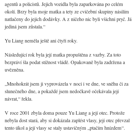
agentů a policistů. Jejich vozidla byla zaparkována po celém
okolí. Brzy byla moje matka a tety ze cvičební skupiny násilím
natlačeny do jejich dodávky. A z ničeho nic byli všichni pryč. Já
jediná jsem zůstala.“
Yu Liang neměla ještě ani čtyři roky.
Následující rok byla její matka propuštěna z vazby. Za toto
bezpráví šla podat stížnost vládě. Opakovaně byla zadržena a
uvězněna.
„Mnohokrát jsem ji vyprovázela v noci i ve dne, ve sněhu či za
slunečného dne, a pokaždé jsem nedočkavě očekávala její
návrat,“ řekla.
V roce 2001 zbyla doma pouze Yu Liang a její otec. Protože
nebyla dost stará, aby si dokázala zaplést vlasy, její otec převzal
tento úkol a její vlasy se staly ustavičným „ptačím hnízdem“.