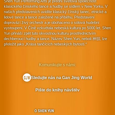
Shen Yun Performing Arts je přední světová společnost
klasického čínského tance a hudby se sídlem v New Yorku. V
našich představeních uvidíte klasický čínský tanec, etnické a
lidové tance a tance založené na příběhu. Představení
doprovází živý orchestr a je obohaceno o sólová hudební
vystoupení. V Číně vzkvétala nebeská kultura po 5000 let. Shen
Yun přináší zpět tuto skvostnou kulturu prostřednictvím
dechberoucí hudby a tance. Název Shen Yun, neboli 神韻, lze
přeložit jako „Krása tančících nebeských bytostí.“
Komunikujte s námi:
Sledujte nás na Gan Jing World
Pište do knihy návštěv
O SHEN YUN