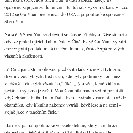
opětovné zapojení se do umění – tentokrát s vyšším cílem. V roce
2012 se Gu Yuan přestěhoval do USA a připojil se ke společnosti
Shen Yun.
Na scéně Shen Yun se objevují současné příběhy o tíživé situaci a
odvaze praktikujících Falun Dafa v Číně. Když Gu Yuan vytváří
choreografii pro tato malá taneční dramata, často čerpá ze svých
vlastních zkušeností.
„V Číně jsme šli mnohokrát předložit vládě stížnost. Byli jsme
drženi v záchytných střediscích, kde byly podmínky horší než
v běžných čínských věznicích,“ říká. „Tyto věci, které vidíte na
jevišti – my jsme je zažili. Mou ženu bila banda sedmi policistů,
když chránila knihu Falun Dafa, kterou svírala v ruce. A to až do
okamžiku, kdy jí knihu nakonec vytrhli, když ležela na zemi –
stejně jako v tanečním čísle.“
„Jasně si pamatuji obraz vězeňského lékaře, který nám hrozí
obrovskou injekční stříkačkou a říká: ,Pokud budete stále