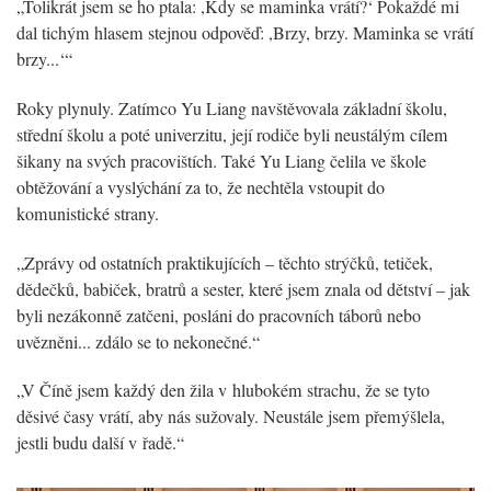
„Tolikrát jsem se ho ptala: ,Kdy se maminka vrátí?‘ Pokaždé mi
dal tichým hlasem stejnou odpověď: ,Brzy, brzy. Maminka se vrátí
brzy...‘“
Roky plynuly. Zatímco Yu Liang navštěvovala základní školu,
střední školu a poté univerzitu, její rodiče byli neustálým cílem
šikany na svých pracovištích. Také Yu Liang čelila ve škole
obtěžování a vyslýchání za to, že nechtěla vstoupit do
komunistické strany.
„Zprávy od ostatních praktikujících – těchto strýčků, tetiček,
dědečků, babiček, bratrů a sester, které jsem znala od dětství – jak
byli nezákonně zatčeni, posláni do pracovních táborů nebo
uvězněni... zdálo se to nekonečné.“
„V Číně jsem každý den žila v hlubokém strachu, že se tyto
děsivé časy vrátí, aby nás sužovaly. Neustále jsem přemýšlela,
jestli budu další v řadě.“