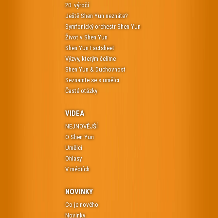
20. výročí
Ještě Shen Yun neznáte?
Symfonický orchestr Shen Yun
Život v Shen Yun
Shen Yun Factsheet
Výzvy, kterým čelíme
Shen Yun & Duchovnost
Seznamte se s umělci
Časté otázky
VIDEA
NEJNOVĚJŠÍ
O Shen Yun
Umělci
Ohlasy
V médiích
NOVINKY
Co je nového
Novinky