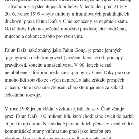
– abychom si vyslechli jejich příběhy. V tento den před 21 lety –
20. červenec 1999 – byly miliony mírumilovných praktikujících
duchovní praxe Falun Dafa v Číně označeny za nepřátele státu.
Od té doby bylo nespočetné množství praktikujících zadrženo,
mučeno a dokonce zabito pro svou víru.
Falun Dafa, také známý jako Falun Gong, je praxe jemných
qigongových (čchi-kungových) cvičení, která se řídí principy
pravdivosti, soucitu a snášenlivosti. V 90. letech se stal
nejoblíbenější formou meditace a qigongu v Číně. Díky praxi se
mnoho lidí zotavilo ze svých nemocí, a také získalo prospěch
z učení, které považuje zlepšení charakteru jedince za základ
celostního rozvoje.
V roce 1998 jeden vládní výzkum zjistil, že se v Číně věnuje
praxi Falun Dafa 100 milionů lidí, kteří chodí ráno cvičit do parků
či praktikují doma. Na základě paranoidních představ začal vůdce
komunistické strany vnímat tuto praxi jako hrozbu pro
ideologickou kontrolu země a rozhodl se ji zcela zničit.