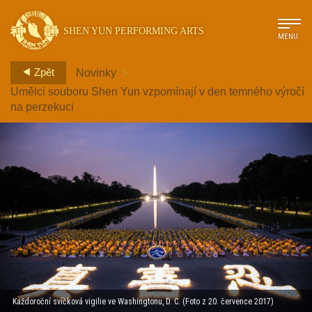
SHEN YUN PERFORMING ARTS
MENU
>
Zpět
Novinky
Umělci souboru Shen Yun vzpomínají v den temného výročí
na perzekuci
Každoroční svíčková vigilie ve Washingtonu, D. C. (Foto z 20. července 2017)