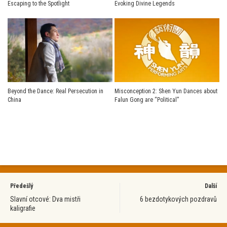
Escaping to the Spotlight
Evoking Divine Legends
Beyond the Dance: Real Persecution in
Misconception 2: Shen Yun Dances about
China
Falun Gong are “Political”
Předešlý
Další
Slavní otcové: Dva mistři
6 bezdotykových pozdravů
kaligrafie