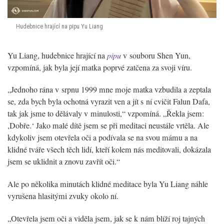
Hudebnice hrající na pipu Yu Liang
Yu Liang, hudebnice hrající na
pipu
v souboru Shen Yun,
vzpomíná, jak byla její matka poprvé zatčena za svoji víru.
„Jednoho rána v srpnu 1999 mne moje matka vzbudila a zeptala
se, zda bych byla ochotná vyrazit ven a jít s ní cvičit Falun Dafa,
tak jak jsme to dělávaly v minulosti,“ vzpomíná. „Řekla jsem:
,Dobře.‘ Jako malé dítě jsem se při meditaci neustále vrtěla. Ale
kdykoliv jsem otevřela oči a podívala se na svou mámu a na
klidné tváře všech těch lidí, kteří kolem nás meditovali, dokázala
jsem se uklidnit a znovu zavřít oči.“
Ale po několika minutách klidné meditace byla Yu Liang náhle
vyrušena hlasitými zvuky okolo ní.
„Otevřela jsem oči a viděla jsem, jak se k nám blíží roj tajných