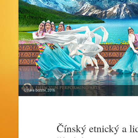
Oslava božství, 2016.
Čínský etnický a li