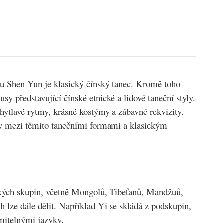
 Shen Yun je klasický čínský tanec. Kromě toho
y představující čínské etnické a lidové taneční styly.
chytlavé rytmy, krásné kostýmy a zábavné rekvizity.
íly mezi těmito tanečními formami a klasickým
ckých skupin, včetně Mongolů, Tibeťanů, Mandžuů,
lze dále dělit. Například Yi se skládá z podskupin,
mitelnými jazyky.