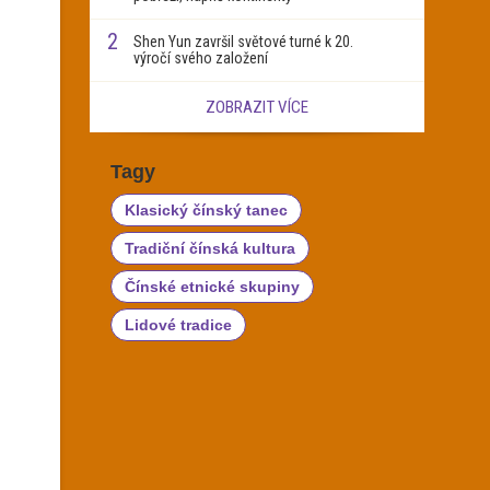
2
Shen Yun završil světové turné k 20.
výročí svého založení
ZOBRAZIT VÍCE
Tagy
Klasický čínský tanec
Tradiční čínská kultura
Čínské etnické skupiny
Lidové tradice