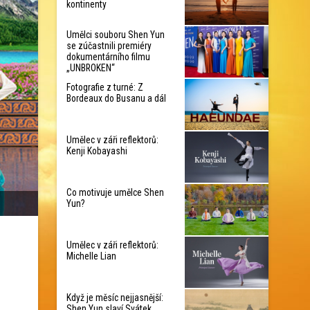
kontinenty
Umělci souboru Shen Yun
se zúčastnili premiéry
dokumentárního filmu
„UNBROKEN“
Fotografie z turné: Z
Bordeaux do Busanu a dál
Umělec v záři reflektorů:
Kenji Kobayashi
Co motivuje umělce Shen
Yun?
Umělec v záři reflektorů:
Michelle Lian
Když je měsíc nejjasnější:
Shen Yun slaví Svátek