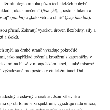
 Terminologie mnoha póz a technických pohybů
říklad „ruka s mečem“ (
jian zhi
), „postoj s lukem a
stoj“ (
ma bu
) a „kolo větru a ohně“ (
feng huo lun
).
ou přísné. Zahrnují vysokou úroveň flexibility, síly a
vků a skoků.
h stylů na druhé straně vyžaduje pokročilé
mi, jako například točení a kroužení s kapesníčky v
miskami na hlavě v mongolském tanci, a také mistrné
ky“ vyžadované pro postoje v etnickém tanci Dai.
 radostný a oslavný charakter. Jsou zábavné a
 má oproti tomu širší spektrum, vyjadřuje řadu emocí,
é dějové linie. A při zobrazování legend napříč