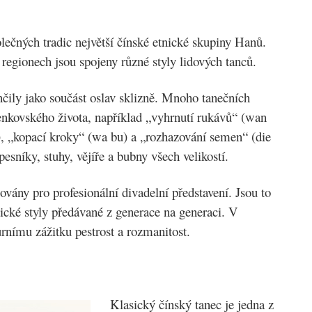
olečných tradic největší čínské etnické skupiny Hanů.
 regionech jsou spojeny různé styly lidových tanců.
nčily jako součást oslav sklizně. Mnoho tanečních
nkovského života, například „vyhrnutí rukávů“ (wan
o), „kopací kroky“ (wa bu) a „rozhazování semen“ (die
pesníky, stuhy, vějíře a bubny všech velikostí.
ovány pro profesionální divadelní představení. Jsou to
ické styly předávané z generace na generaci. V
rnímu zážitku pestrost a rozmanitost.
Klasický čínský tanec je jedna z