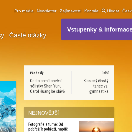
Pro média
Newsletter
Zajímavosti
Kontakt
Hledat
Čes
Vstupenky & Informac
sy
Časté otázky
Předešlý
Další
Cesta první taneční
Klasický čínský
sólistky Shen Yunu
tanec vs.
Carol Huang ke slávě
gymnastika
NEJNOVĚJŠÍ
Fotografie z turné: Od
pobřeží k pobřeží, napříč