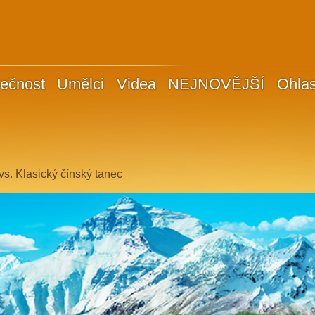
ečnost
Umělci
Videa
NEJNOVĚJŠÍ
Ohla
vs. Klasický čínský tanec