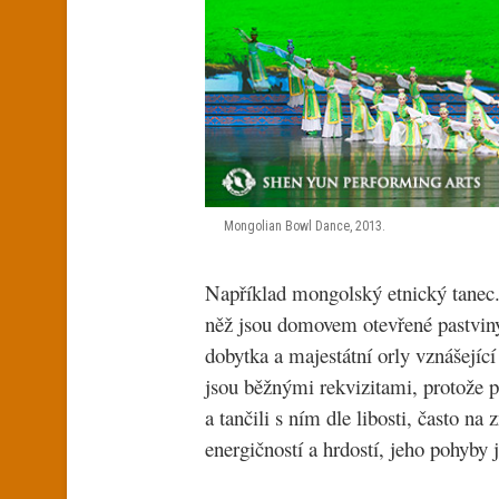
Mongolian Bowl Dance, 2013.
Například mongolský etnický tanec. 
něž jsou domovem otevřené pastviny.
dobytka a majestátní orly vznášejíc
jsou běžnými rekvizitami, protože p
a tančili s ním dle libosti, často n
energičností a hrdostí, jeho pohyby