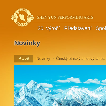
SHEN YUN PERFORMING ARTS
20. výročí
Představení
Spol
Novinky
>
Zpět
Novinky
Čínský etnický a lidový tanec 