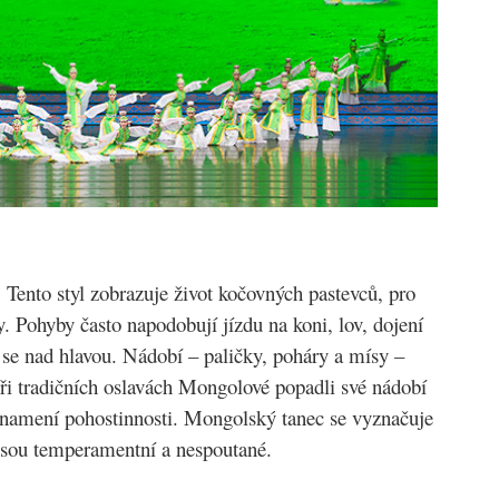
Tento styl zobrazuje život kočovných pastevců, pro
 Pohyby často napodobují jízdu na koni, lov, dojení
í se nad hlavou. Nádobí – paličky, poháry a mísy –
ři tradičních oslavách Mongolové popadli své nádobí
a znamení pohostinnosti. Mongolský tanec se vyznačuje
 jsou temperamentní a nespoutané.