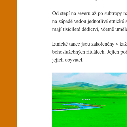
Od stepí na severu až po subtropy n
na západě vedou jednotlivé etnické 
mají tisícileté dědictví, včetně uměl
Etnické tance jsou zakořeněny v ka
bohoslužebných rituálech. Jejich po
jejich obyvatel.