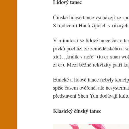
Lidový tanec
Čínské lidové tance vycházejí ze sp
S tradicemi Hanů žijících v různých
V minulosti se lidové tance často ta
prvků pochází ze zemědělského a ve
xiu), „králík v noře“ (tu er xuan w
zi er). Mezi běžné rekvizity patří ka
Etnické a lidové tance nebyly koncip
spíše časem ověřené, ale nesystemat
představení Shen Yun dodávají kultu
Klasický čínský tanec