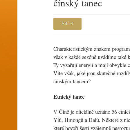
čínský tanec
Sdílet
Charakteristickým znakem programu
však v každé sezóně uvádíme také kus
Ty vyzařují energií a mají obvykle 
Víte však, jaké jsou skutečné rozd
čínským tancem?
Etnický tanec
V Číně je oficiálně uznáno 56 etni
Yiů, Hmongů a Daiů. Některé z nich 
které hovoří šesti vzájemně nesrozu