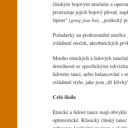
čínským bojovým uměním a operou.
prozrazuje jejich bojový původ, nap
šípem“ (
gong jian bu
), „jezdecký po
Požadavky na profesionální umělce js
zvládnutí otoček, akrobatických pr
Mnoho etnických a lidových tanečníc
dovednosti se specifickými rekvizita
lidovém tanci, nebo balancování s 
ovládnutí stylu, jako jsou „tři křiv
Celá škála
Etnické a lidové tance mají obvykle
optimistické. Klasický čínský tanec
zobrazuje konkrétní postavy a složit