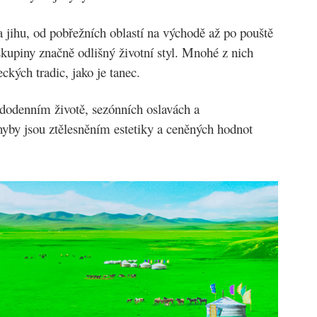
a jihu, od pobřežních oblastí na východě až po pouště
skupiny značně odlišný životní styl. Mnohé z nich
eckých tradic, jako je tanec.
ždodenním životě, sezónních oslavách a
hyby jsou ztělesněním estetiky a ceněných hodnot