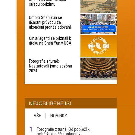
středu podzimu
Umělci Shen Yun se
účastní průvodu za
ukončení pronásledování
Čínští agenti se přiznali k
útoku na Shen Yun v USA
Fotografie z turné:
Nastartovali jsme sezónu
2024
NEJOBLÍBENĚJŠÍ
VŠE
NOVINKY
1
Fotografie z turné: Od pobřeží k
pobřeží, napříč kontinenty