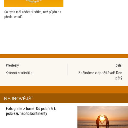
Co bych měl vědět předtím, než půjdu na
představení?
Předešlý
Další
Krásná statistika
Začínáme odpočítávat! Den
pátý
NEJNOVĚJŠÍ
Fotografie z turné: Od pobřeží k
pobřeží, napříč kontinenty