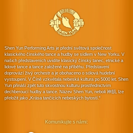
Shen Yun Performing Arts je přední světová společnost
klasického čínského tance a hudby se sídlem v New Yorku. V
našich představeních uvidíte klasický čínský tanec, etnické a
lidové tance a tance založené na příběhu. Představení
doprovází živý orchestr a je obohaceno o sólová hudební
vystoupení. V Číně vzkvétala nebeská kultura po 5000 let. Shen
Yun přináší zpět tuto skvostnou kulturu prostřednictvím
dechberoucí hudby a tance. Název Shen Yun, neboli 神韻, lze
přeložit jako „Krása tančících nebeských bytostí.“
Komunikujte s námi: