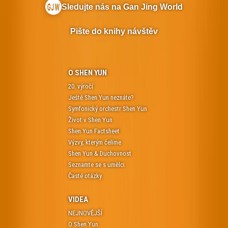
Sledujte nás na Gan Jing World
Pište do knihy návštěv
O SHEN YUN
20. výročí
Ještě Shen Yun neznáte?
Symfonický orchestr Shen Yun
Život v Shen Yun
Shen Yun Factsheet
Výzvy, kterým čelíme
Shen Yun & Duchovnost
Seznamte se s umělci
Časté otázky
VIDEA
NEJNOVĚJŠÍ
O Shen Yun