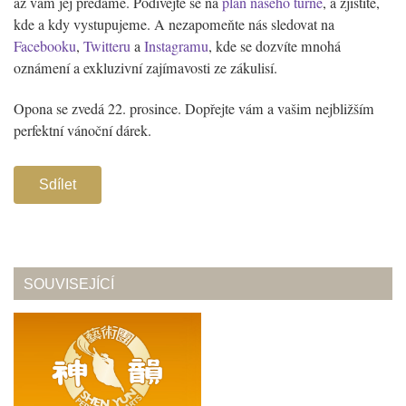
až vám jej předáme. Podívejte se na
plán našeho turné
, a zjistíte,
kde a kdy vystupujeme. A nezapomeňte nás sledovat na
Facebooku
,
Twitteru
a
Instagramu
, kde se dozvíte mnohá
oznámení a exkluzivní zajímavosti ze zákulisí.
Opona se zvedá 22. prosince. Dopřejte vám a vašim nejbližším
perfektní vánoční dárek.
Sdílet
SOUVISEJÍCÍ