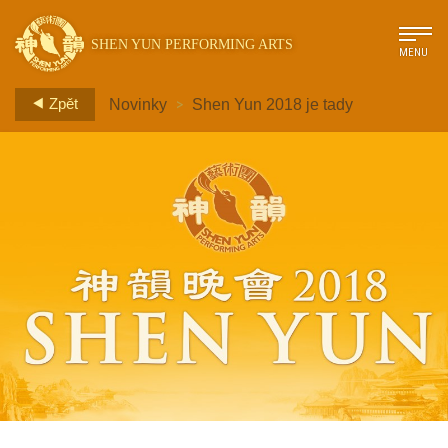
SHEN YUN PERFORMING ARTS
MENU
>
Zpět
Novinky
Shen Yun 2018 je tady