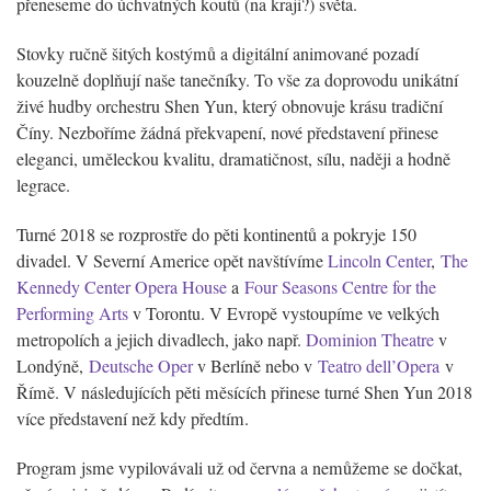
přeneseme do úchvatných koutů (na kraji?) světa.
Stovky ručně šitých kostýmů a digitální animované pozadí
kouzelně doplňují naše tanečníky. To vše za doprovodu unikátní
živé hudby orchestru Shen Yun, který obnovuje krásu tradiční
Číny. Nezboříme žádná překvapení, nové představení přinese
eleganci, uměleckou kvalitu, dramatičnost, sílu, naději a hodně
legrace.
Turné 2018 se rozprostře do pěti kontinentů a pokryje 150
divadel. V Severní Americe opět navštívíme
Lincoln Center
,
The
Kennedy Center Opera House
a
Four Seasons Centre for the
Performing Arts
v Torontu. V Evropě vystoupíme ve velkých
metropolích a jejich divadlech, jako např.
Dominion Theatre
v
Londýně,
Deutsche Oper
v Berlíně nebo v
Teatro dell’Opera
v
Římě. V následujících pěti měsících přinese turné Shen Yun 2018
více představení než kdy předtím.
Program jsme vypilovávali už od června a nemůžeme se dočkat,