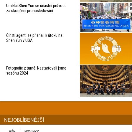
Umělci Shen Yun se účastní průvodu
za ukončení pronásledování
Čínští agenti se přiznali k útoku na
Shen Yun v USA
Fotografie z turné: Nastartovali jsme
sezónu 2024
NEJOBLÍBENĚJŠÍ
VŠE
NOVINKY