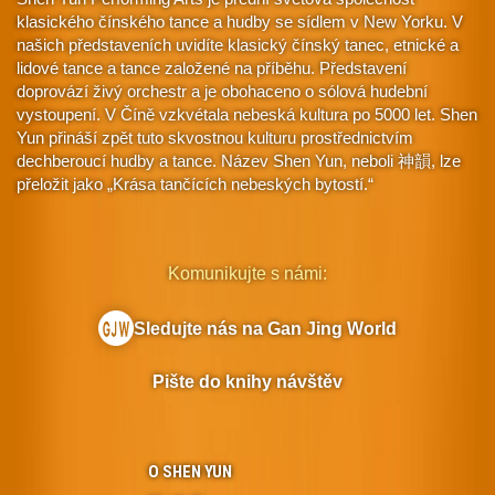
klasického čínského tance a hudby se sídlem v New Yorku. V
našich představeních uvidíte klasický čínský tanec, etnické a
lidové tance a tance založené na příběhu. Představení
doprovází živý orchestr a je obohaceno o sólová hudební
vystoupení. V Číně vzkvétala nebeská kultura po 5000 let. Shen
Yun přináší zpět tuto skvostnou kulturu prostřednictvím
dechberoucí hudby a tance. Název Shen Yun, neboli 神韻, lze
přeložit jako „Krása tančících nebeských bytostí.“
Komunikujte s námi:
Sledujte nás na Gan Jing World
Pište do knihy návštěv
O SHEN YUN