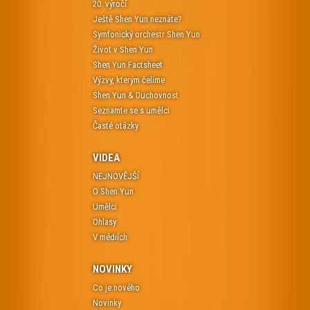
20. výročí
Ještě Shen Yun neznáte?
Symfonický orchestr Shen Yun
Život v Shen Yun
Shen Yun Factsheet
Výzvy, kterým čelíme
Shen Yun & Duchovnost
Seznamte se s umělci
Časté otázky
VIDEA
NEJNOVĚJŠÍ
O Shen Yun
Umělci
Ohlasy
V médiích
NOVINKY
Co je nového
Novinky