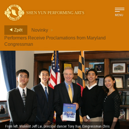
SHEN YUN PERFORMING ARTS
MENU
>
Zpět
Novinky
Performers Receive Proclamations from Maryland
Congressman
From left: Violinist Jeff Lai, principal dancer Tony Xue, Congressman Chris