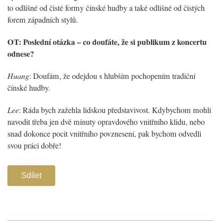
to odlišné od čisté formy čínské hudby a také odlišné od čistých
forem západních stylů.
OT: Poslední otázka – co doufáte, že si publikum z koncertu
odnese?
Huang
: Doufám, že odejdou s hlubším pochopením tradiční
čínské hudby.
Lee
: Ráda bych zažehla lidskou představivost. Kdybychom mohli
navodit třeba jen dvě minuty opravdového vnitřního klidu, nebo
snad dokonce pocit vnitřního povznesení, pak bychom odvedli
svou práci dobře!
Sdílet