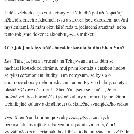
Lidé s východoasijskými kořeny v naší hudbě pokaždé spatřují
některé z oněch základních rysů a zároveň jsou okouzleni novými
myšlenkami. Já mám obzvláště ráda ta jedinečná aranžmá; třeba
tento rok jsme dokonce skloubili
pipu
s trubkou.
OT: Jak jinak bys ještě charakterizovala hudbu Shen Yun?
Lee
: Tím, jak jsem vyrůstala na Tchaj-wanu a náš dům se
nacházel kousek od chrámu, můj první kontakt s čínskou hudou
se týkal ceremoniální hudby. Tím nemyslím, že by šlo o
chrámové chorály nebo meditační hudbu. Byly to bubny, činely a
hlasité výškové nástroje. U Shen Yun jsem se naučila, že je
možné vzít tyto krásné části jedné kultury a umocnit je použitím
technik jiné kultury a dosáhnout tak skutečně synergického efektu.
Tsai
: Shen Yun kombinuje zvuky
erhu
,
pipy
a čínských
perkusních nástrojů se zabarvením západní symfonie, čímž
vytváří něco zcela originálního. Líbí se to lidem všude na světě. Je