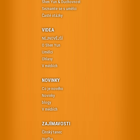
Shen Yun & Duchovnost
Seznamte se s umělci
Časté otázky
VIDEA
NEJNOVĚJŠÍ
O Shen Yun
Umělci
Ohlasy
V médiích
NOVINKY
Co je nového
Novinky
blogy
V médiích
ZAJÍMAVOSTI
Čínský tanec
Hudba