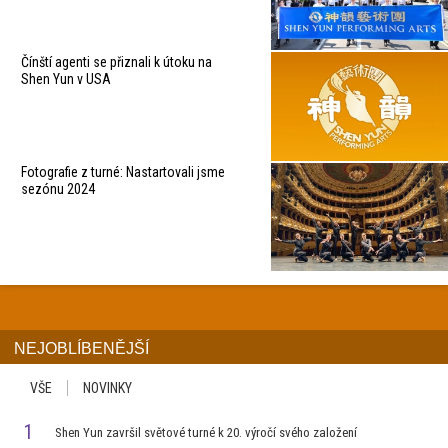
Čínští agenti se přiznali k útoku na
Shen Yun v USA
Fotografie z turné: Nastartovali jsme
sezónu 2024
NEJOBLÍBENĚJŠÍ
VŠE
NOVINKY
1
Shen Yun završil světové turné k 20. výročí svého založení