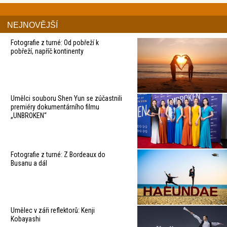
NEJNOVĚJŠÍ
Fotografie z turné: Od pobřeží k
pobřeží, napříč kontinenty
Umělci souboru Shen Yun se zúčastnili
premiéry dokumentárního filmu
„UNBROKEN“
Fotografie z turné: Z Bordeaux do
Busanu a dál
Umělec v záři reflektorů: Kenji
Kobayashi