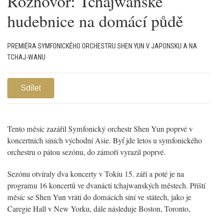
Rozhovor: Tchajwanské
hudebnice na domácí půdě
PREMIÉRA SYMFONICKÉHO ORCHESTRU SHEN YUN V JAPONSKU A NA
TCHAJ-WANU
Sdílet
Tento měsíc zazářil Symfonický orchestr Shen Yun poprvé v
koncertních síních východní Asie. Byť jde letos u symfonického
orchestru o pátou sezónu, do zámoří vyrazil poprvé.
Sezónu otvíraly dva koncerty v Tokiu 15. září a poté je na
programu 16 koncertů ve dvanácti tchajwanských městech. Příští
měsíc se Shen Yun vrátí do domácích síní ve státech, jako je
Caregie Hall v New Yorku, dále následuje Boston, Toronto,