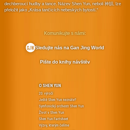
dechberoucí hudby a tance. Název Shen Yun, neboli 神韻, lze
přeložit jako „Krása tančících nebeských bytostí.“
Komunikujte s námi:
Sledujte nás na Gan Jing World
Pište do knihy návštěv
O SHEN YUN
20. výročí
Ještě Shen Yun neznáte?
Symfonický orchestr Shen Yun
Život v Shen Yun
Shen Yun Factsheet
Výzvy, kterým čelíme