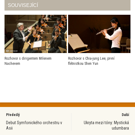
SOUVISEJÍCÍ
Rozhovor s dirigentem Milenem
Rozhovor s Chia-jung Lee, první
Nachevem
flétnistkou Shen Yun
Předešlý
Další
Debut Symfonického orchestru v
Ukryta mezi tóny: Mystická
Asii
udumbara