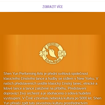
ZOBRAZIT VÍCE
Shen Yun Performing Arts je přední světová společnost
klasického čínského tance a hudby se sídlem v New Yorku. V
našich představeních uvidíte klasický čínský tanec, etnické a
lidové tance a tance založené na příběhu. Představení
doprovází živý orchestr a je obohaceno o sólová hudební
vystoupení. V Číně vzkvétala nebeská kultura po 5000 let. Shen
Yun přináší zpět tuto skvostnou kulturu prostřednictvím