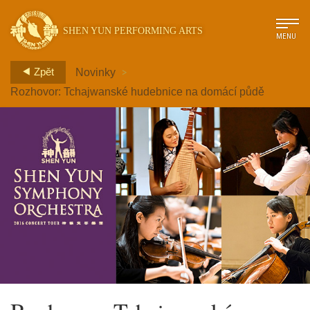
SHEN YUN PERFORMING ARTS
MENU
>
Zpět
Novinky
Rozhovor: Tchajwanské hudebnice na domácí půdě