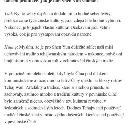
taneční produkce. Jak je tam Shen Yun vnímán?
Tsai
: Byl to velký úspěch a dodalo mi to hodně sebedůvěry,
protože co se týče čínské kultury, jsou zdejší lidé hodně vybíraví.
Nakonec, je to jejich vlastní kultura! Očekávání jsou velmi
vysoká, což je pro vystupování opravdu náročné.
Huang
: Myslím, že je pro Shen Yun důležité sdílet naši misi
uchovávání tradic s tchajwanským národem – nakonec, právě oni
hrají historicky obrovskou roli v ochraňování čínských tradic.
V polovině minulého století, když byla Čína pod útlakem
komunistické revoluce, mnoho lidí z Číny uteklo na blízký ostrov
Tchaj-wan. Artefakty a tradice, které si s sebou přinesli, se
zachovaly, zatímco mnoho z tradiční kultury v pevninské Číně
bylo záměrně ničeno, obzvláště v tzv. kulturní revoluci v
šedesátých a sedmdesátých letech. Dodnes Tchajwanci používají
tradiční čínské znaky místo zjednodušených, které se teď používají
v pevninské Číně.