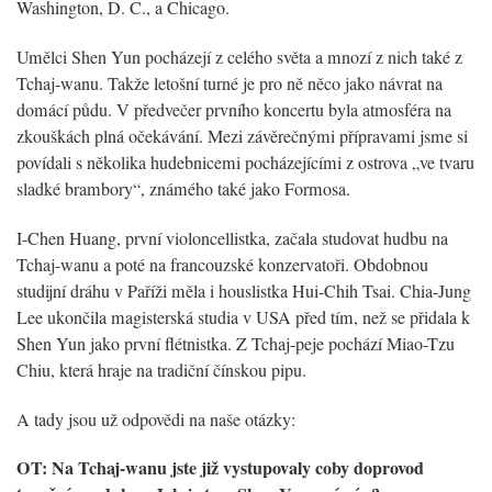
Washington, D. C., a Chicago.
Umělci Shen Yun pocházejí z celého světa a mnozí z nich také z
Tchaj-wanu. Takže letošní turné je pro ně něco jako návrat na
domácí půdu. V předvečer prvního koncertu byla atmosféra na
zkouškách plná očekávání. Mezi závěrečnými přípravami jsme si
povídali s několika hudebnicemi pocházejícími z ostrova „ve tvaru
sladké brambory“, známého také jako Formosa.
I-Chen Huang, první violoncellistka, začala studovat hudbu na
Tchaj-wanu a poté na francouzské konzervatoři. Obdobnou
studijní dráhu v Paříži měla i houslistka Hui-Chih Tsai. Chia-Jung
Lee ukončila magisterská studia v USA před tím, než se přidala k
Shen Yun jako první flétnistka. Z Tchaj-peje pochází Miao-Tzu
Chiu, která hraje na tradiční čínskou pipu.
A tady jsou už odpovědi na naše otázky:
OT: Na Tchaj-wanu jste již vystupovaly coby doprovod