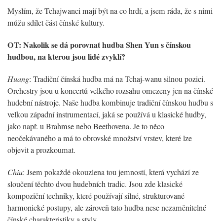
Myslím, že Tchajwanci mají být na co hrdí, a jsem ráda, že s nimi
můžu sdílet část čínské kultury.
OT: Nakolik se dá porovnat hudba Shen Yun s čínskou
hudbou, na kterou jsou lidé zvyklí?
Huang
: Tradiční čínská hudba má na Tchaj-wanu silnou pozici.
Orchestry jsou u koncertů velkého rozsahu omezeny jen na čínské
hudební nástroje. Naše hudba kombinuje tradiční čínskou hudbu s
velkou západní instrumentací, jaká se používá u klasické hudby,
jako např. u Brahmse nebo Beethovena. Je to něco
neočekávaného a má to obrovské množství vrstev, které lze
objevit a prozkoumat.
Chiu
: Jsem pokaždé okouzlena tou jemností, která vychází ze
sloučení těchto dvou hudebních tradic. Jsou zde klasické
kompoziční techniky, které používají silné, strukturované
harmonické postupy, ale zároveň tato hudba nese nezaměnitelné
čínské charakteristiky a styly.