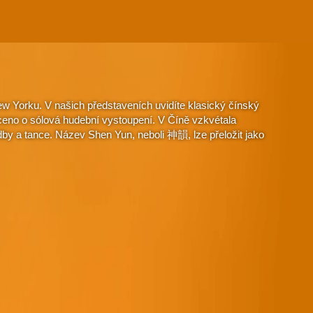
w Yorku. V našich představeních uvidíte klasický čínský
aceno o sólová hudební vystoupení. V Číně vzkvétala
dby a tance. Název Shen Yun, neboli 神韻, lze přeložit jako