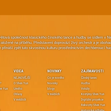
větová společnost klasického čínského tance a hudby se sídlem v Ne
e založené na příběhu. Představení doprovází živý orchestr a je oboh
n přináší zpět tuto skvostnou kulturu prostřednictvím dechberoucí hu
VIDEA
NOVINKY
ZAJÍMAVOSTI
NEJNOVĚJŠÍ
Co je nového
Čínský tanec
e?
O Shen Yun
Novinky
Hudba
en Yun
Umělci
blogy
Vokály
Ohlasy
V médiích
Kostýmy Shen Yun
V médiích
Digitální projekce
Rekvizity Shen Yun
t
Historické příběhy