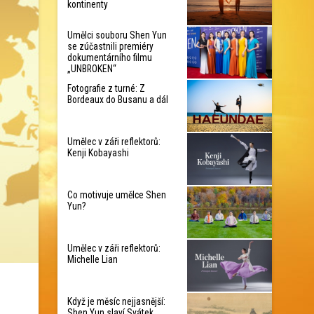
kontinenty
Umělci souboru Shen Yun
se zúčastnili premiéry
dokumentárního filmu
„UNBROKEN“
Fotografie z turné: Z
Bordeaux do Busanu a dál
Umělec v záři reflektorů:
Kenji Kobayashi
Co motivuje umělce Shen
Yun?
Umělec v záři reflektorů:
Michelle Lian
Když je měsíc nejjasnější:
Shen Yun slaví Svátek