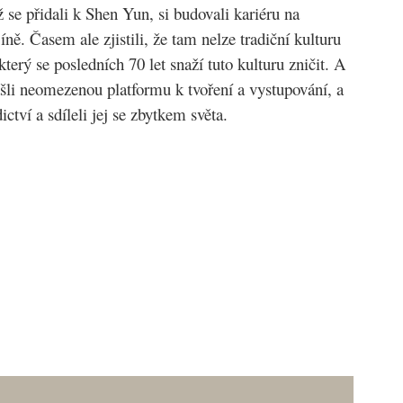
se přidali k Shen Yun, si budovali kariéru na
ě. Časem ale zjistili, že tam nelze tradiční kulturu
erý se posledních 70 let snaží tuto kulturu zničit. A
šli neomezenou platformu k tvoření a vystupování, a
ictví a sdíleli jej se zbytkem světa.