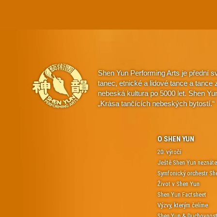
Shen Yun Performing Arts je přední s
tanec, etnické a lidové tance a tanc
nebeská kultura po 5000 let. Shen Yu
„Krása tančících nebeských bytostí.“
O SHEN YUN
20. výročí
Ještě Shen Yun neznát
Symfonický orchestr Sh
Život v Shen Yun
Shen Yun Factsheet
Výzvy, kterým čelíme
Shen Yun & Duchovnos