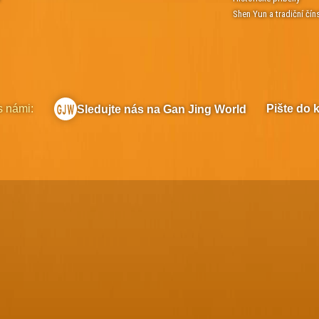
Shen Yun a tradiční čín
s námi:
Pište do 
Sledujte nás na Gan Jing World