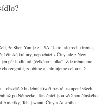
ídlo?
šeli, že Shen Yun je z USA? Je to tak trochu ironie,
ční čínské kultury, nepochází z Číny, ale z New
jen pár hodin od „Velkého jablka“. Zde trénujeme,
choreografii, zdobíme a animujeme celou naši
a – obzvláště hudebníci tvoří pestré uskupení všech
ii až po Německo. Tanečníci jsou většinou čínského
ní Ameriky, Tchaj-wanu, Číny a Austrálie.