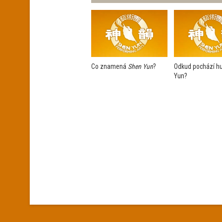
Co znamená
Shen Yun
?
Odkud pochází h
Yun?