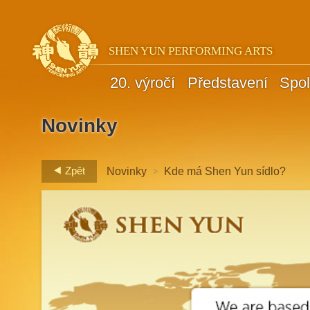
SHEN YUN PERFORMING ARTS
20. výročí
Představení
Spol
Novinky
>
Zpět
Novinky
Kde má Shen Yun sídlo?