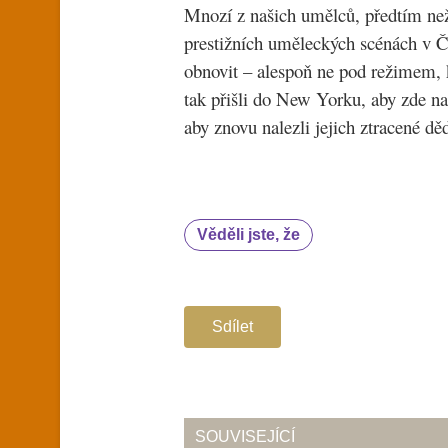
Mnozí z našich umělců, předtím než 
prestižních uměleckých scénách v Čín
obnovit – alespoň ne pod režimem, kt
tak přišli do New Yorku, aby zde na
aby znovu nalezli jejich ztracené děd
Věděli jste, že
Sdílet
SOUVISEJÍCÍ