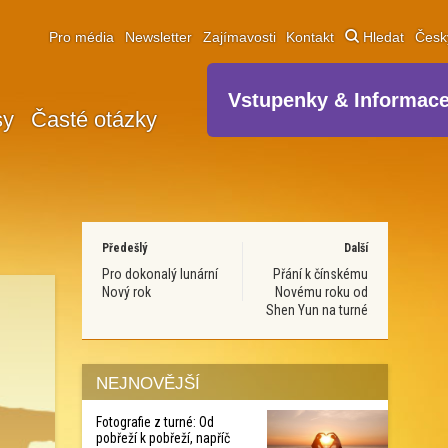
Pro média
Newsletter
Zajímavosti
Kontakt
Hledat
Čes
Vstupenky & Informac
sy
Časté otázky
Předešlý
Další
Pro dokonalý lunární
Přání k čínskému
Nový rok
Novému roku od
Shen Yun na turné
NEJNOVĚJŠÍ
Fotografie z turné: Od
pobřeží k pobřeží, napříč